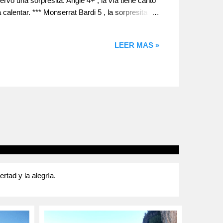
rvo una sorpresita. Angie 4+ , la vía tiene canto
calentar. *** Monserrat Bardi 5 , la sorpresita
falta de experiencia en el chapaje le hacen
nita de placa, donde suda de lo lindo para salir,
LEER MAS »
tad y la alegría.