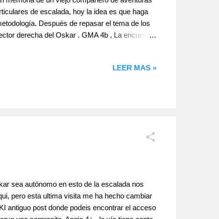
ticulares de escalada, hoy la idea es que haga
 metodología. Después de repasar el tema de los
tor derecha del Oskar . GMA 4b , La encuentro
ncordarse en las alturas y pasar la cuerda por las
ampa. Por fin pasamos al Totxo del Oskilla , la
LEER MAS »
skar sea autónomo en esto de la escalada nos
i, pero esta ultima visita me ha hecho cambiar
KI antiguo post donde podeis encontrar el acceso