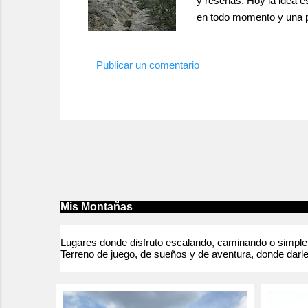
y reseñas. Hoy la idea e
en todo momento y una par
que le reservaba su prime
quemar mas energía de la 
Publicar un comentario
pero lo ...
Mis Montañas
Lugares donde disfruto escalando, caminando o simpleme
Terreno de juego, de sueños y de aventura, donde darle