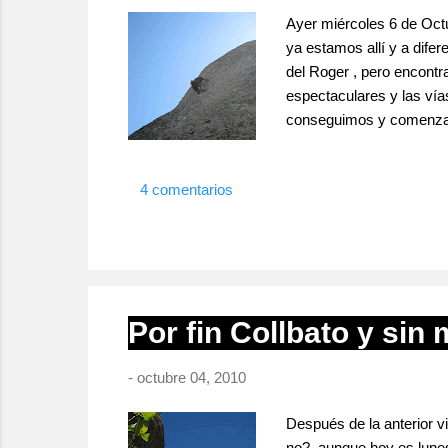
Ayer miércoles 6 de Oct
ya estamos allí y a difer
del Roger , pero encont
espectaculares y las vías
conseguimos y comenzamo
a la roca y tipo de escal
otra cordada en el secto
4 comentarios
acaben. Koñiko 5+...
Por fin Collbato y sin 
-
octubre 04, 2010
Después de la anterior v
no?, aunque hoy es lunes