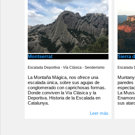
Montserrat
Sierra 
Escalada Deportiva - Vía Clásica - Senderismo
Escalada D
La Montaña Mágica, nos ofrece una
Muntanye
escalada única, sobre sus agujas de
paredes 
conglomerado con caprichosas formas.
espectac
Donde conviven la Vía Clásica y la
La Mussa
Deportiva. Historia de la Escalada en
Enamorad
Catalunya.
sus atar
Leer más