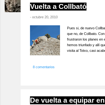
r
Vuelta a Collbató
a
d
-
octubre 20, 2010
a
s
Pues si, de nuevo Collbat
que no, de Collbato. Co
frustraron los planes en
hemos triunfado y allí q
visita al Totxo, casi ac
que hay juntitos. Comenz
pasillos para pasar un b
8 comentarios
demasiado bonita, aunqu
De vuelta a equipar en