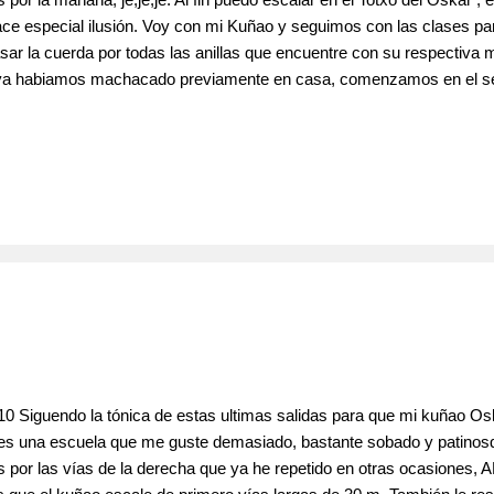
ace especial ilusión. Voy con mi Kuñao y seguimos con las clases par
sar la cuerda por todas las anillas que encuentre con su respectiva
ya habiamos machacado previamente en casa, comenzamos en el sec
a para que nos sirva para calentar, pero sirve para practicar el dese
 suficiente por preguntar un poco y dudar otro poco.* El Kuñao en la r
10 Siguendo la tónica de estas ultimas salidas para que mi kuñao O
 es una escuela que me guste demasiado, bastante sobado y patinosqu
or las vías de la derecha que ya he repetido en otras ocasiones, A