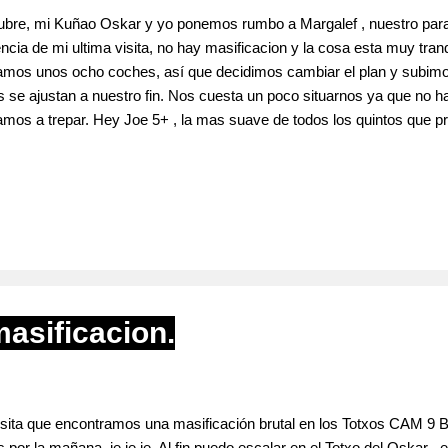
ubre, mi Kuñao Oskar y yo ponemos rumbo a Margalef , nuestro paraí
encia de mi ultima visita, no hay masificacion y la cosa esta muy tranq
ramos unos ocho coches, así que decidimos cambiar el plan y subim
 se ajustan a nuestro fin. Nos cuesta un poco situarnos ya que no hay
s a trepar. Hey Joe 5+ , la mas suave de todos los quintos que p
ada, ambos la realizamos sin problem, disfrutona y tranquila. ** Oska
r y ocupan nuestro siguiente objetivo nos desplazamos a la derecha a
masificacion.
isita que encontramos una masificación brutal en los Totxos CAM 9 Ba
 por la mañana, je,je,je. Al fin puedo escalar en el Totxo del Oskar