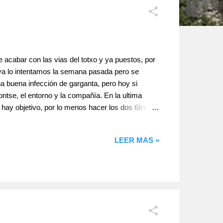
e acabar con las vias del totxo y ya puestos, por
ya lo intentamos la semana pasada pero se
a buena infección de garganta, pero hoy si
ntse, el entorno y la compañía. En la ultima
 hay objetivo, por lo menos hacer los dos 6b+
 un poco ramposo, de ir haciendo, un par de
a, así que buena para iniciarse, pero no
LEER MAS »