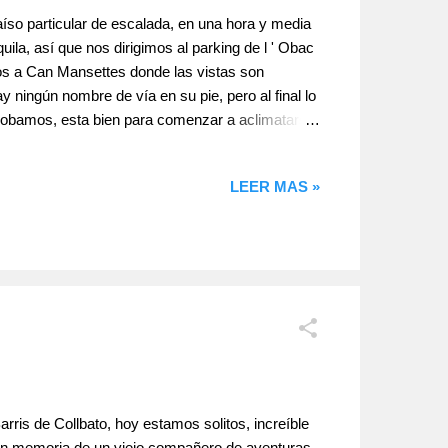
so particular de escalada, en una hora y media
uila, así que nos dirigimos al parking de l ' Obac
os a Can Mansettes donde las vistas son
 ningún nombre de vía en su pie, pero al final lo
robamos, esta bien para comenzar a aclimatarse
r en su pegue a la vía, bien resuelto. Como hay
 probar otro quinto y hacer tiempo hasta que
LEER MAS »
rris de Collbato, hoy estamos solitos, increíble
 , en memoria de un viejo compañero de aventuras