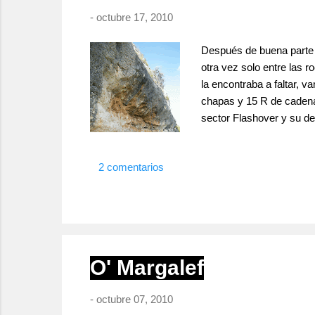
-
octubre 17, 2010
Después de buena parte d
otra vez solo entre las 
la encontraba a faltar,
chapas y 15 R de cadena 
sector Flashover y su de
saltar algunos cantos, la
pal saco y a largo plazo
2 comentarios
lo es, ...
O' Margalef
-
octubre 07, 2010