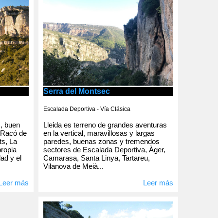
Serra del Montsec
Escalada Deportiva - Vía Clásica
Lleida es terreno de grandes aventuras
s, buen
en la vertical, maravillosas y largas
 Racó de
paredes, buenas zonas y tremendos
ts, La
sectores de Escalada Deportiva, Àger,
propia
Camarasa, Santa Linya, Tartareu,
dad y el
Vilanova de Meià...
Leer más
Leer más