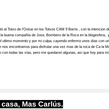
ó al Totxo de l'Oskar en los Totxos CAM 9 Barris , con la intencion d
n la buena compañía de Jose, Bombero de la Roca en la blogesfera, 
 el ultimo momento y por mi culpa, cayendo enfermo unos días con un
ue nos encontramos para disfrutar una vez mas de la roca de Ca la Mo
abo con todas las vías, pero me quedaron algunas, así que hoy para mi
amos a calentar tranquilamente disfrutando del sol. Nerea 5c , inicio
ombo al final y tenemos la R en los morros, a mi parecer sobreequipad
e tambié...
 casa, Mas Carlús.