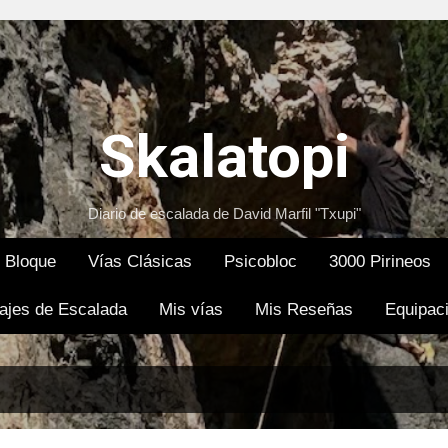
Ir al contenido principal
Skalatopi
Diario de escalada de David Marfil "Txupi"
Bloque
Vías Clásicas
Psicobloc
3000 Pirineos
ajes de Escalada
Mis vías
Mis Reseñas
Equipac