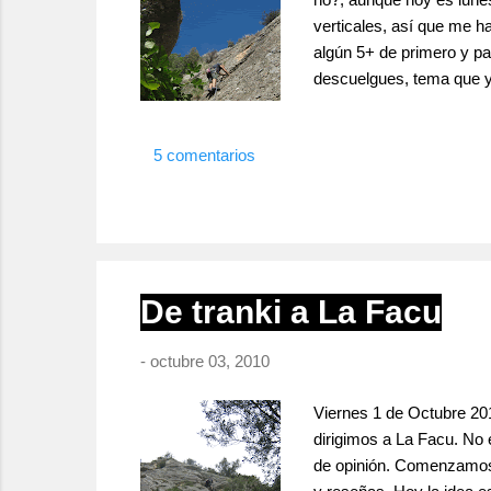
verticales, así que me h
algún 5+ de primero y pa
descuelgues, tema que 
demasiado fácil y rampos
anillas, el kuñao saca un
5 comentarios
idea es h...
De tranki a La Facu
-
octubre 03, 2010
Viernes 1 de Octubre 20
dirigimos a La Facu. No
de opinión. Comenzamos p