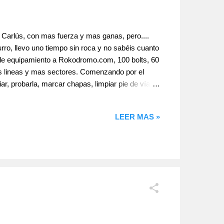
 Carlús, con mas fuerza y mas ganas, pero....
urro, llevo uno tiempo sin roca y no sabéis cuanto
 de equipamiento a Rokodromo.com, 100 bolts, 60
as lineas y mas sectores. Comenzando por el
r, probarla, marcar chapas, limpiar pie de vía y
 pero de 7º para arriba, así que otro proyecto mas
ando llegas al agujero que parecía tan bueno, no
LEER MAS »