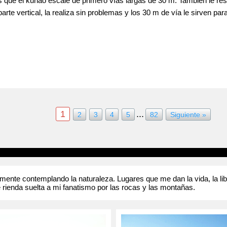
s que el kuñao escale de primero vías largas de 30 m. También le rese
te vertical, la realiza sin problemas y los 30 m de vía le sirven para 
r quinto de primero, los primeros pasos son atléticos con canto y la 
necesaria, pero no se cuelga y continua hasta llegar a la parte mas fi
1
...
2
3
4
5
82
Siguiente »
nte contemplando la naturaleza. Lugares que me dan la vida, la liber
 rienda suelta a mi fanatismo por las rocas y las montañas.