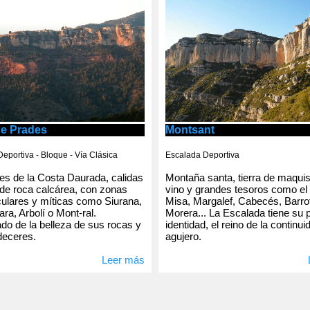
de Prades
Montsant
eportiva - Bloque - Vía Clásica
Escalada Deportiva
s de la Costa Daurada, calidas
Montaña santa, tierra de maqui
de roca calcárea, con zonas
vino y grandes tesoros como el
ulares y míticas como Siurana,
Misa, Margalef, Cabecés, Barro
ra, Arbolí o Mont-ral.
Morera... La Escalada tiene su 
o de la belleza de sus rocas y
identidad, el reino de la continui
deceres.
agujero.
Leer más