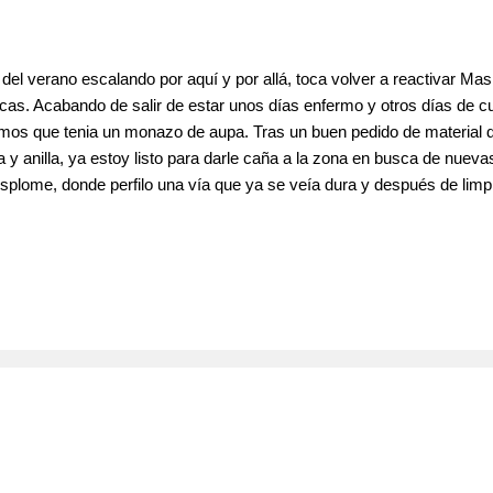
el verano escalando por aquí y por allá, toca volver a reactivar Mas
rocas. Acabando de salir de estar unos días enfermo y otros días de c
 vamos que tenia un monazo de aupa. Tras un buen pedido de material
y anilla, ya estoy listo para darle caña a la zona en busca de nuev
splome, donde perfilo una vía que ya se veía dura y después de limpia
 vía no sera dura, noooo !!!! sera un infierno, no se que grado tendrá,
, je,je,je. Pekantus ¿? , Nada mas subirte ya empiezas a apretar y cu