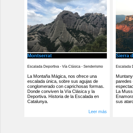
Montserrat
Sierra 
Escalada Deportiva - Vía Clásica - Senderismo
Escalada D
La Montaña Mágica, nos ofrece una
Muntanye
escalada única, sobre sus agujas de
paredes 
conglomerado con caprichosas formas.
espectac
Donde conviven la Vía Clásica y la
La Mussa
Deportiva. Historia de la Escalada en
Enamorad
Catalunya.
sus atar
Leer más