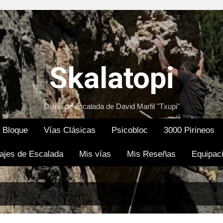
Ir al contenido principal
Skalatopi
Diario de escalada de David Marfil "Txupi"
Bloque
Vías Clásicas
Psicobloc
3000 Pirineos
ajes de Escalada
Mis vías
Mis Reseñas
Equipac