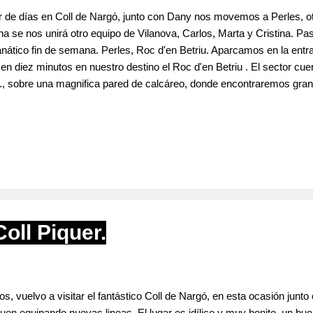
de días en Coll de Nargó, junto con Dany nos movemos a Perles, otra 
a se nos unirá otro equipo de Vilanova, Carlos, Marta y Cristina. P
fanático fin de semana. Perles, Roc d'en Betriu. Aparcamos en la entr
en diez minutos en nuestro destino el Roc d'en Betriu . El sector cue
., sobre una magnifica pared de calcáreo, donde encontraremos gran
ir con grado de 6b para disfrutar. Podemos encontrar las reseñas e 
 Guia d'escalades, Roques, Parets i Agulles de l'Alt Urgell . Lo Mira
oll Piquer.
, vuelvo a visitar el fantástico Coll de Nargó, en esta ocasión junto
uen equipando nuevas lineas. El lugar es idílico y muy bonito, un bue