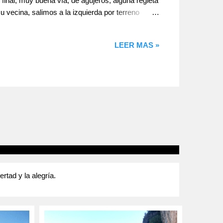
 final, muy buena vía, de agujeros, alguna regleta
 vecina, salimos a la izquierda por terreno
entos cruzados muy bonitos y final común con la
do. Cuidadin !!!! Dimoni dins jo 6a+ (15m.)
LEER MAS »
tad y la alegría.