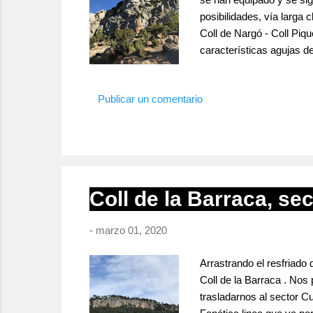
posibilidades, vía larga
Coll de Nargó - Coll Piq
características agujas d
Piquer que cuenta con u
sexto grado, alturas que
Publicar un comentario
ampliada y...
Coll de la Barraca, sec
-
marzo 01, 2020
Arrastrando el resfriad
Coll de la Barraca . Nos
trasladarnos al sector Cur