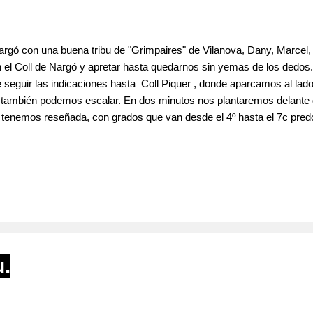
Nargó con una buena tribu de "Grimpaires" de Vilanova, Dany, Marcel,
en el Coll de Nargó y apretar hasta quedarnos sin yemas de los dedos.
eguir las indicaciones hasta Coll Piquer , donde aparcamos al lado 
e también podemos escalar. En dos minutos nos plantaremos delante 
tenemos reseñada, con grados que van desde el 4º hasta el 7c predo
emos encontrar las reseñas e información en la guía Lleida Climbs 
ts i Agulles de l'Alt Urgell . También en la red en: https://colldenar
u.