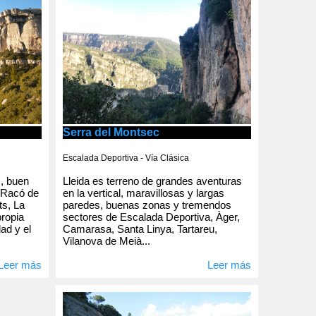
Serra del Montsec
Escalada Deportiva - Vía Clásica
Lleida es terreno de grandes aventuras
s, buen
en la vertical, maravillosas y largas
 Racó de
paredes, buenas zonas y tremendos
ts, La
sectores de Escalada Deportiva, Àger,
propia
Camarasa, Santa Linya, Tartareu,
dad y el
Vilanova de Meià...
Leer más
Leer más