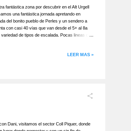
fantástica zona por descubrir en el Alt Urgell
asamos una fantástica jornada apretando en
ada del bonito pueblo de Perles y un sendero a
nta con casi 40 vías que van desde el 5+ al 8a
 variedad de tipos de escalada. Pocas lineas de
información en la guía Lleida Climbs o más
dó 5+ (30m.) Clásica imprescindible del sector,...
LEER MAS »
 con Dani, visitamos el sector Coll Piquer, donde
n lugar donde pernoctar y con un sin fin de