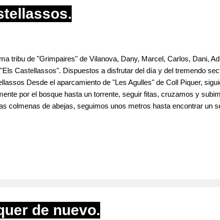
stellassos.
ma tribu de "Grimpaires" de Vilanova, Dany, Marcel, Carlos, Dani, 
 "Els Castellassos". Dispuestos a disfrutar del día y del tremendo se
ellassos Desde el aparcamiento de "Les Agulles" de Coll Piquer, sig
nte por el bosque hasta un torrente, seguir fitas, cruzamos y subi
as colmenas de abejas, seguimos unos metros hasta encontrar un send
do el recorrido (15/20 min.). El sector cuenta con unas 25 vías de e
nio de los Séptimos. El sector continua en expansión con nuevos eq
iquer de nuevo.