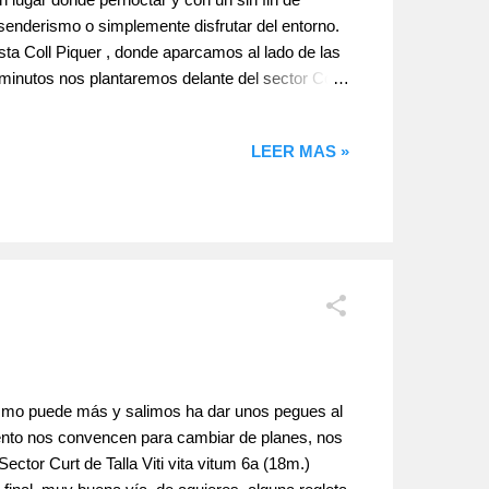
 senderismo o simplemente disfrutar del entorno.
sta Coll Piquer , donde aparcamos al lado de las
minutos nos plantaremos delante del sector Coll
an desde el 4º hasta el 7c predominando el
nformación a la guía Lleida Climbs o mas
LEER MAS »
ismo puede más y salimos ha dar unos pegues al
viento nos convencen para cambiar de planes, nos
Sector Curt de Talla Viti vita vitum 6a (18m.)