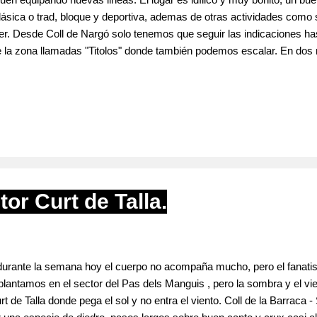
 clásica o trad, bloque y deportiva, ademas de otras actividades como
uer. Desde Coll de Nargó solo tenemos que seguir las indicaciones ha
e la zona llamadas "Titolos" donde también podemos escalar. En dos 
nas 42 vías, mas alguna que no tenemos reseñada, con grados que v
 varían entre los 10m. y los 40m. Podemos encontrar las reseñas e i
tor Curt de Talla.
o durante la semana hoy el cuerpo no acompaña mucho, pero el fanat
 plantamos en el sector del Pas dels Manguis , pero la sombra y el 
t de Talla donde pega el sol y no entra el viento. Coll de la Barraca - 