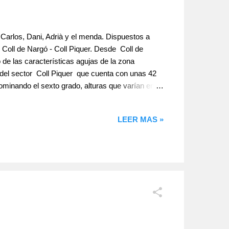
 Carlos, Dani, Adrià y el menda. Dispuestos a
 Coll de Nargó - Coll Piquer. Desde Coll de
de las características agujas de la zona
del sector Coll Piquer que cuenta con unas 42
minando el sexto grado, alturas que varían entre
o más ampliada y completa en la Guia
go.blogspot.com La roca...
LEER MAS »