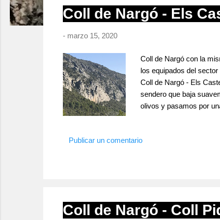
r
Coll de Nargó - Els Ca
a
d
-
marzo 15, 2020
a
s
Coll de Nargó con la mis
los equipados del sector
Coll de Nargó - Els Cast
sendero que baja suaveme
olivos y pasamos por un
prácticamente durante to
con presencia y predomi
Publicar un comentario
Coll de Nargó - Coll P