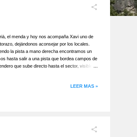
Adrià, el menda y hoy nos acompaña Xavi uno de
ctorazo, dejándonos aconsejar por los locales.
uiendo la pista a mano derecha encontramos un
mos hasta salir a una pista que bordea campos de
ero que sube directo hasta el sector, visible
ntre 15 y 35m. con grados que van del 6b al 8a+
uipamientos. Podemos encontrar las reseñ...
LEER MAS »