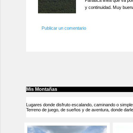
Fanática linea que va po
y continuidad. Muy buena
desplomado y regletas pl
vecina de al lado. Nota:
Publicar un comentario
Bonita...
Mis Montañas
Lugares donde disfruto escalando, caminando o simpleme
Terreno de juego, de sueños y de aventura, donde darle