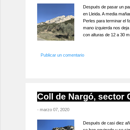
Después de pasar un par 
en Lleida. A media mañan
Perles para terminar el 
mano izquierda nos deja 
con alturas de 12 a 30 m
5+ o 6a, aconsejable ven
ampliada y completa en la
Publicar un comentario
Coll de Nargó, sector C
-
marzo 07, 2020
Después de casi diez años
se han equipado y se sig