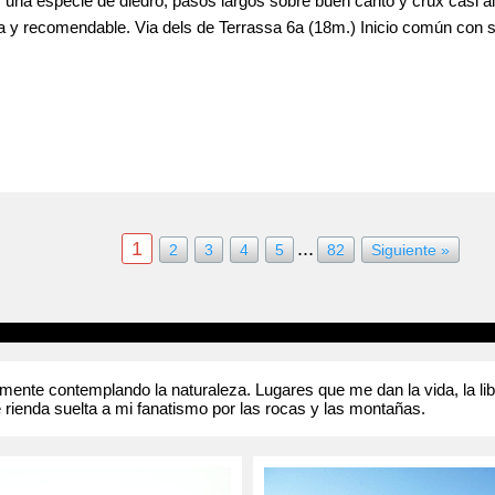
r una especie de diedro, pasos largos sobre buen canto y crux casi al
 y recomendable. Via dels de Terrassa 6a (18m.) Inicio común con su
anas, llegamos a la vertical y entramos en el crux con unos movimi
 El descuelgue común de ambas lineas esta muy oxidado y en mal esta
1
...
2
3
4
5
82
Siguiente »
nte contemplando la naturaleza. Lugares que me dan la vida, la liber
 rienda suelta a mi fanatismo por las rocas y las montañas.