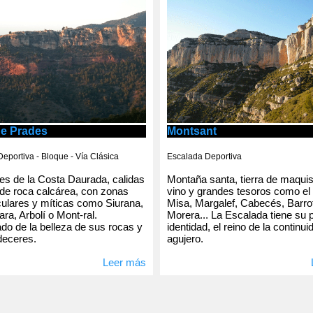
de Prades
Montsant
eportiva - Bloque - Vía Clásica
Escalada Deportiva
s de la Costa Daurada, calidas
Montaña santa, tierra de maqui
de roca calcárea, con zonas
vino y grandes tesoros como el
ulares y míticas como Siurana,
Misa, Margalef, Cabecés, Barro
ra, Arbolí o Mont-ral.
Morera... La Escalada tiene su 
o de la belleza de sus rocas y
identidad, el reino de la continui
deceres.
agujero.
Leer más