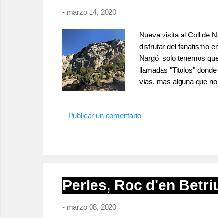
-
marzo 14, 2020
Nueva visita al Coll de 
disfrutar del fanatismo 
Nargó solo tenemos que s
llamadas "Titolos" dond
vías, mas alguna que no 
los 10m. y los 40m. Pod
d'escalades, Roques, Pare
Publicar un comentario
Perles, Roc d'en Betri
-
marzo 08, 2020