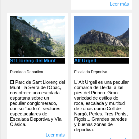
Leer más
Alt Urgell
St Llorenç del Munt
Escalada Deportiva
Escalada Deportiva
L' Alt Urgell es una peculiar
El Parc de Sant Llorenç del
comarca de Lleida, a los
Munt i la Serra de l'Obac,
pies del Pirineo. Gran
nos ofrece una escalada
variedad de estilos de
espartana sobre un
roca, escalada y multitud
peculiar conglomerado,
de zonas como Coll de
con su "podrio", sectores
Nargó, Perles, Tres Ponts,
espectaculares de
Fígols... Grandes paredes
Escalada Deportiva y Vía
y buenas zonas de
Clásica.
deportiva.
Leer más