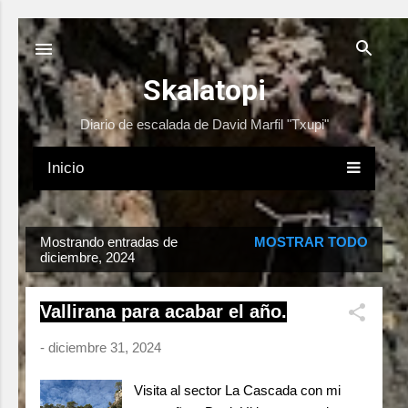
Ir al contenido principal
Skalatopi
Diario de escalada de David Marfil "Txupi"
Inicio
E
Mostrando entradas de
MOSTRAR TODO
diciembre, 2024
n
t
r
Vallirana para acabar el año.
a
-
diciembre 31, 2024
d
a
Visita al sector La Cascada con mi
s