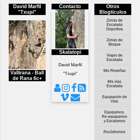
David Marfil
Contacto
Otros
"Txupi"
Blogtículos
Zonas de
Escalada
Deportiva
Zonas de
Bloque
Skalatopi
Viajes de
Escalada
David Marfil
Mis Reseñas
Vallirana - Ball
"Txupi"
de Rana 6c+
Mis vías
Escalada
Equipación de
Vías
Equipamos,
Re-equipamos
y Escalamos
Rocódromos