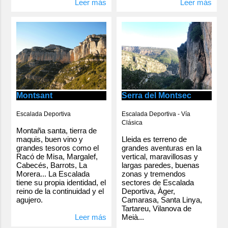
Leer más
Leer más
Serra del Montsec
Montsant
Escalada Deportiva - Vía
Escalada Deportiva
Clásica
Montaña santa, tierra de
Lleida es terreno de
maquis, buen vino y
grandes aventuras en la
grandes tesoros como el
vertical, maravillosas y
Racó de Misa, Margalef,
largas paredes, buenas
Cabecés, Barrots, La
zonas y tremendos
Morera... La Escalada
sectores de Escalada
tiene su propia identidad, el
Deportiva, Àger,
reino de la continuidad y el
Camarasa, Santa Linya,
agujero.
Tartareu, Vilanova de
Meià...
Leer más