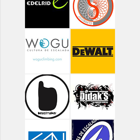
Aragón - Ordesa ruta de las Cascadas
Aragón - Pico Arriel
Aragón - Senderismo
Aragón - Valle de Bujaruelo
Aragón - Valle de Ordiso
Aragón - Valle de Pineta
Aragón - Vías Clásicas
Arbolí Bloque
Asturias
Asturias - Circular Lagos de Covadonga
Asturias - Oriente - Carbes
Asturias - Oriente - Cuevas del Mar