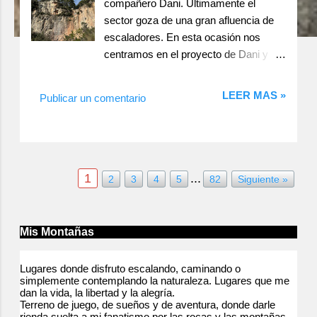
compañero Dani. Ultimamente el
sector goza de una gran afluencia de
escaladores. En esta ocasión nos
centramos en el proyecto de Dani y le
dimos un par de peques a Pandémia
7b+. Felicidades al bou por el
LEER MAS »
Publicar un comentario
encadene de la poderosa vía y una
bonita forma de acabar el año. Sector
La Cascada de Vallirana Pandémia
7b+ Inicio de placa que nos deja debajo
de un desplome, desde aquí a la
1
...
2
3
4
5
82
Siguiente »
cadena, la vía no da tregua, primero
con pasos largos y buena presa, para
llegar a la sección mas dura de
Mis Montañas
pequeñas regletas y pasos largos en
ligero desplome, buena y fanática vía.
Lugares donde disfruto escalando, caminando o
Salud y Roca !!!
simplemente contemplando la naturaleza. Lugares que me
dan la vida, la libertad y la alegría.
Terreno de juego, de sueños y de aventura, donde darle
rienda suelta a mi fanatismo por las rocas y las montañas.