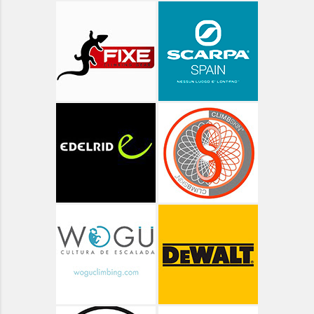
Aragón - Huesca - Zurita
Aragón - Ibones de Bachimaña
Aragón - Ibón de Respumoso
Aragón - Lagos Azules
Aragón - Ordesa - Góriz
Aragón - Ordesa - Valle de Pineta
Aragón - Ordesa ruta de las Cascadas
Aragón - Pico Arriel
Aragón - Senderismo
Aragón - Valle de Bujaruelo
Aragón - Valle de Ordiso
Aragón - Valle de Pineta