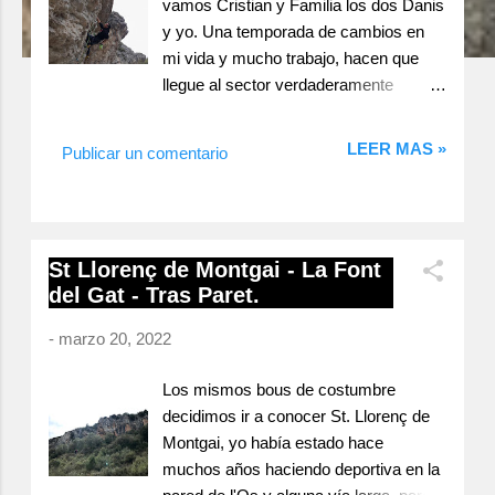
vamos Cristian y Familia los dos Danis
y yo. Una temporada de cambios en
mi vida y mucho trabajo, hacen que
llegue al sector verdaderamente
cansado, sin mucha motivación y
Calders no es el mejor sitio para llegar
LEER MAS »
Publicar un comentario
en dicho estado, así que tan solo le
doy un par de pegues a una vía. Moia -
Calders. Calders no necesita mucha
presentación, zona de desplomes bien
St Llorenç de Montgai - La Font
conocida por los fanáticos de este tipo
del Gat - Tras Paret.
de escalada. En general encontramos
buen canto, ya algo sobado por el paso
-
marzo 20, 2022
de escaladores y escaladoras, vías
cortas a bloque o largos desplomes de
Los mismos bous de costumbre
resistencia. Dels Xais 6b+ Inicio de
decidimos ir a conocer St. Llorenç de
campus y desplome ascendente de
Montgai, yo había estado hace
buen canto, con continuidad y una
muchos años haciendo deportiva en la
bonita vía. Dels Xais 6b+ Dels Xais