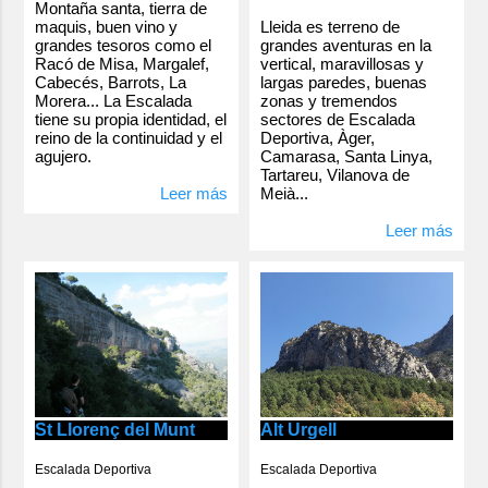
Montaña santa, tierra de
Lleida es terreno de
maquis, buen vino y
grandes aventuras en la
grandes tesoros como el
vertical, maravillosas y
Racó de Misa, Margalef,
largas paredes, buenas
Cabecés, Barrots, La
zonas y tremendos
Morera... La Escalada
sectores de Escalada
tiene su propia identidad, el
Deportiva, Àger,
reino de la continuidad y el
Camarasa, Santa Linya,
agujero.
Tartareu, Vilanova de
Meià...
Leer más
Leer más
Alt Urgell
St Llorenç del Munt
Escalada Deportiva
Escalada Deportiva