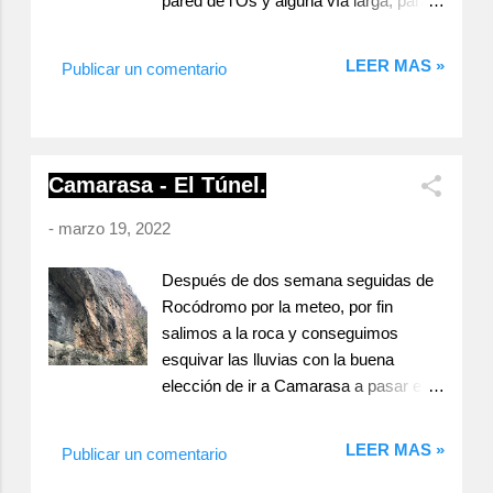
pared de l'Os y alguna vía larga, para
6b+ Los compañeros probaron De la
el resto de compañeros era un lugar
Terra 7b+ y algún 6c que no acabo de
desconocido. Como el acceso desde
LEER MAS »
gustar mucho. Corta jornada. Salud y
Publicar un comentario
Camarasa estaba cortado bajamos
Roca !!!
hasta Balaguer para llegar a St Llorenç
por otra carretera. Después
descubriríamos que se sigue pasando
Camarasa - El Túnel.
por la carretera de Camarasa a pesar
de las obras y los conos que prohiben
-
marzo 19, 2022
la entrada. La Font del Gat St. Llorenç
de Montgai - La Font de Gat - Tras
Después de dos semana seguidas de
Paret El sector La Font del Gat esta
Rocódromo por la meteo, por fin
mas cercano a Camarasa que a St
salimos a la roca y conseguimos
Llorenç de Montgai. El sector se divide
esquivar las lluvias con la buena
en dos zonas diferenciadas La Font del
elección de ir a Camarasa a pasar el
Gat y Tras Paret. Nosotros visitamos
fin de semana con Dani, Gara, Ylenia,
Tus Paret donde encontramos una
Pablo, Dani, y yo. Camarasa sector El
treintena de vías de grados que van del
LEER MAS »
Publicar un comentario
Túnel. Camarasa - El Túnel El acceso
4+ al 7a+ con alturas generalmente de
es aparcando pasados los dos túneles