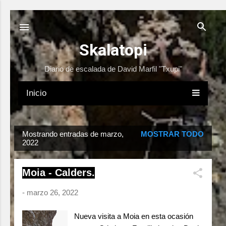
Ir al contenido principal
Skalatopi
Diario de escalada de David Marfil "Txupi"
Inicio
E
Mostrando entradas de marzo,
MOSTRAR TODO
2022
n
t
r
Moia - Calders.
a
-
marzo 26, 2022
d
a
Nueva visita a Moia en esta ocasión
s