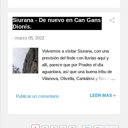
unos 15 metros, un pie de vía amplio y
de la presa de Camarasa, para
bueno para ir en familia. Reseña
después volver sobre nuestros pasos
cortesía del blog Espacio, Amor y
Siurana - De nuevo en Can Gans
hasta la boca del primer túnel donde
Locura. Comenzamos en el lado
Dionís.
bajaremos por una escalera metálica
izquierdo probando alguna vía de pla...
que nos deja en el pie del sector.
-
marzo 05, 2022
Actualmente cuenta con unas 50 vías
que van desde el 5 hasta el 8a con
Volvemos a visitar Siurana, con una
predomino del sexto grado, la escalada
previsión del finde con lluvias aquí y
es de continuidad sobre muros
allí, parece que por Prades el día
verticales o ligeramente tumbados,
aguantara, así que una buena tribu de
caliza salpicada de agujeros y buenos
Vilanova, Olivella, Cantabria y Navarra
cantos en general. El pie de vía es
nos encontramos en Siurana para
cómodo en todo el sector, pero sobre
disfrutar de un día de escalada. Txupi
LEER MAS »
todo en la zona derecha. Reseñas El
Publicar un comentario
en Can Gans Dionís Los protagonistas
Túnel cortesía Wogü. Comenzamos
de esta salida y en esta ocasión
escalando en la parte derecha del
somos una buena tribu, Iskra, Ibai,
sector haciendo tres vías. Temps de
Angelica, Rako, Mikel, Ainoa, Dani,
Boira 6a+ Entrada muy fácil de
Pablo y yo, nos dirigimos al sector,