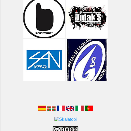
Aragón - Vías Clásicas
Arbolí Bloque
Asturias
Asturias - Circular Lagos de Covadonga
Asturias - Oriente - Carbes
Asturias - Oriente - Cuevas del Mar
Asturias - Oriente - Las Cabadas
Asturias - Oviedo - Teverga
Asturias - Porrón de Valluengu
Asturias - Rio Dobra y Olla de San Vicente
Asturias - Ruta de Las Xanas
Asturias - Ruta del Cares
Asturias - Senderismo