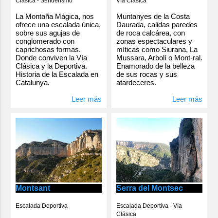
Clásica - Senderismo
Vía Clásica
La Montaña Mágica, nos
Muntanyes de la Costa
ofrece una escalada única,
Daurada, calidas paredes
sobre sus agujas de
de roca calcárea, con
conglomerado con
zonas espectaculares y
caprichosas formas.
míticas como Siurana, La
Donde conviven la Vía
Mussara, Arbolí o Mont-ral.
Clásica y la Deportiva.
Enamorado de la belleza
Historia de la Escalada en
de sus rocas y sus
Catalunya.
atardeceres.
Leer más
Leer más
Serra del Montsec
Montsant
Escalada Deportiva - Vía
Escalada Deportiva
Clásica