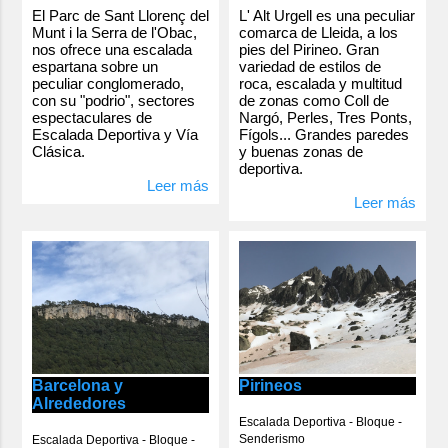
L' Alt Urgell es una peculiar
El Parc de Sant Llorenç del
comarca de Lleida, a los
Munt i la Serra de l'Obac,
pies del Pirineo. Gran
nos ofrece una escalada
variedad de estilos de
espartana sobre un
roca, escalada y multitud
peculiar conglomerado,
de zonas como Coll de
con su "podrio", sectores
Nargó, Perles, Tres Ponts,
espectaculares de
Fígols... Grandes paredes
Escalada Deportiva y Vía
y buenas zonas de
Clásica.
deportiva.
Leer más
Leer más
Barcelona y
Pirineos
Alrededores
Escalada Deportiva - Bloque -
Senderismo
Escalada Deportiva - Bloque -