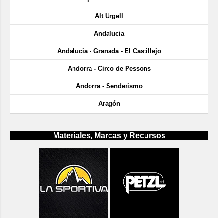
Alt Urgell
Andalucia
Andalucia - Granada - El Castillejo
Andorra - Circo de Pessons
Andorra - Senderismo
Aragón
Aragón - Cañón de Añisclo
Materiales, Marcas y Recursos
Aragón - Gargantas de Escuaín
Aragón - Huesca - Ligüerre de Cinca
Aragón - Huesca - Rodellar
Aragón - Huesca - Sacs
Aragón - Huesca - Sandiniés