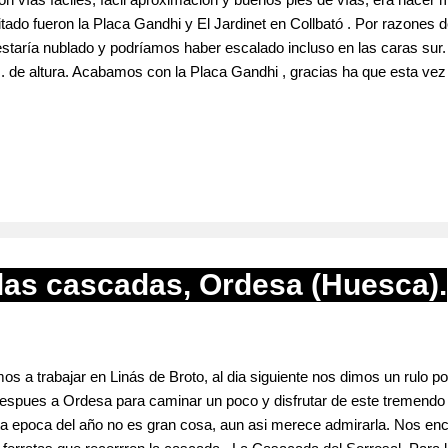
tado fueron la Placa Gandhi y El Jardinet en Collbató . Por razone
staría nublado y podríamos haber escalado incluso en las caras sur. 
. de altura. Acabamos con la Placa Gandhi , gracias ha que esta ve
 vez, la cosa va mas rápido, aquí nos sale bien la jugada. Shakira 5
s entretenida y disfrutona que su vecina.** Batalla de Fetterman 5+ , 
 co...
las cascadas, Ordesa (Huesca).
 a trabajar en Linás de Broto, al dia siguiente nos dimos un rulo p
despues a Ordesa para caminar un poco y disfrutar de este tremendo
sta epoca del año no es gran cosa, aun asi merece admirarla. Nos en