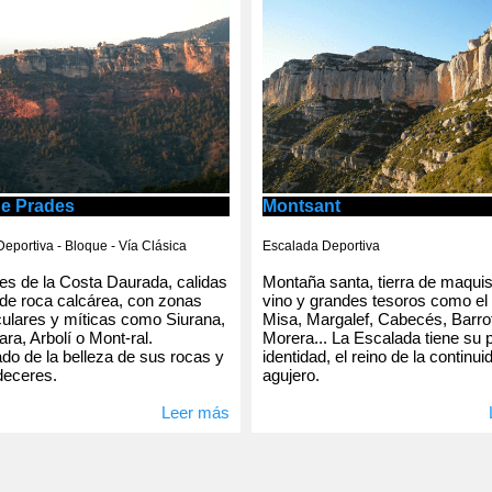
de Prades
Montsant
eportiva - Bloque - Vía Clásica
Escalada Deportiva
s de la Costa Daurada, calidas
Montaña santa, tierra de maqui
de roca calcárea, con zonas
vino y grandes tesoros como el
ulares y míticas como Siurana,
Misa, Margalef, Cabecés, Barro
ra, Arbolí o Mont-ral.
Morera... La Escalada tiene su 
o de la belleza de sus rocas y
identidad, el reino de la continui
deceres.
agujero.
Leer más