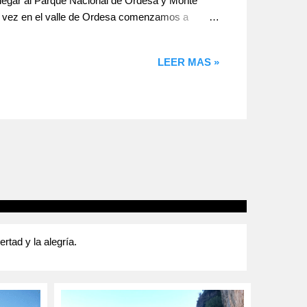
 llegar al Parque Nacional de Ordesa y Monte
Una vez en el valle de Ordesa comenzamos a
el camino de ida esta señalizado en 3h. de
ar hasta la Cascada del Estrecho, comer y volver
LEER MAS »
tad y la alegría.