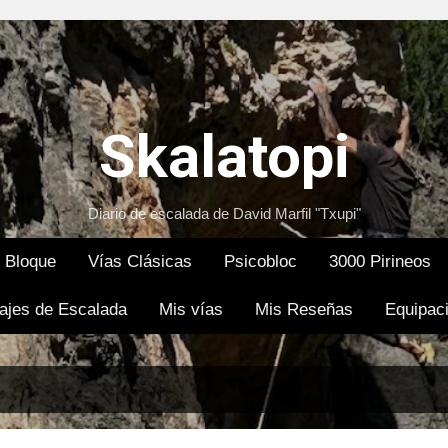
Ir al contenido principal
Skalatopi
Diario de escalada de David Marfil "Txupi"
Bloque
Vías Clásicas
Psicobloc
3000 Pirineos
ajes de Escalada
Mis vías
Mis Reseñas
Equipac