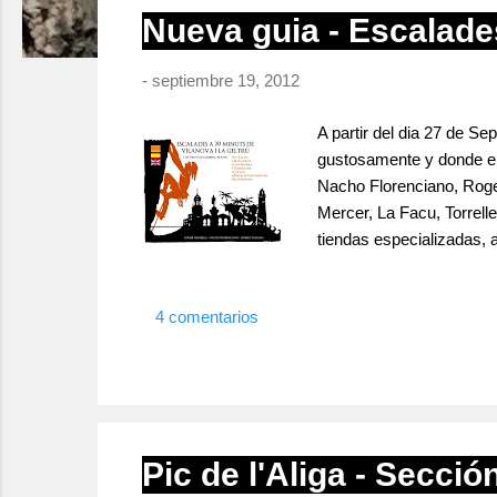
r
Nueva guia - Escalades
a
d
-
septiembre 19, 2012
a
s
A partir del dia 27 de S
gustosamente y donde en
Nacho Florenciano, Roge
Mercer, La Facu, Torrelle
tiendas especializadas,
4 comentarios
Pic de l'Aliga - Secci