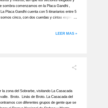
s de sombra comenzamos en la Placa Gandhi ,
La Placa Gandhi cuenta con 5 itinariarios entre 5
z somos cinco, con dos cuerdas y cintas expres
 , buena para comenzar pero sin demasiado
muy guapa y recomendable, bien fina.****
LEER MAS »
or la zona del Sobrarbe, visitando La Casacada
 valle. Broto. Linás de Broto. La Casacada del
contramos con diferentes grupos de gente que se