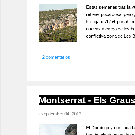
Estas semanas tras la vu
refiere, poca cosa, pero
Isengard 7b/b+ por ahí r
nuevas a cargo de los he
conflictiva zona de Les
con Jose y Carlos para v
calidad. Pasamos la maña
2 comentarios
6c+ espectacular !!! Tr...
Montserrat - Els Grau
-
septiembre 04, 2012
El Domingo y con toda la 
tocaba elegir un sector c