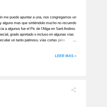
 fin me puedo apuntar a una, nos congregamos un
 y alguno mas que sintiéndolo mucho no recuerdo
ia a algunos fue el Pic de l'Aliga en Sant Andreu
pecial, grado apretado o incluso en algunas vías
culiar un tanto patinoso, vías cortas pero
l. Reseñas Pic de l'Aliga. Formando cordada con
onio Ferro aval 6a+ , buena linea, ...
LEER MAS »