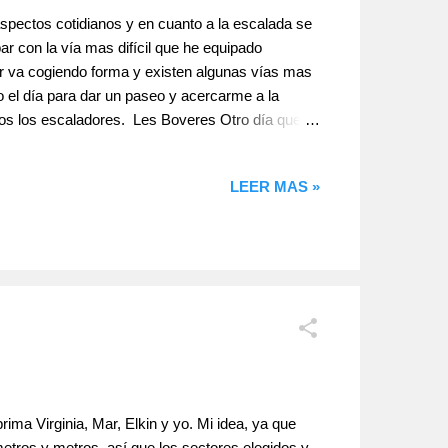
spectos cotidianos y en cuanto a la escalada se
r con la vía mas difícil que he equipado
tor va cogiendo forma y existen algunas vías mas
 el día para dar un paseo y acercarme a la
ros los escaladores. Les Boveres Otro día quedo
cor durante la mañana, además de vías de gran
cana 7b y yo disfrutando con A veces el cielo
LEER MAS »
ima Virginia, Mar, Elkin y yo. Mi idea, ya que
metros y metros, así que los sectores elegidos y