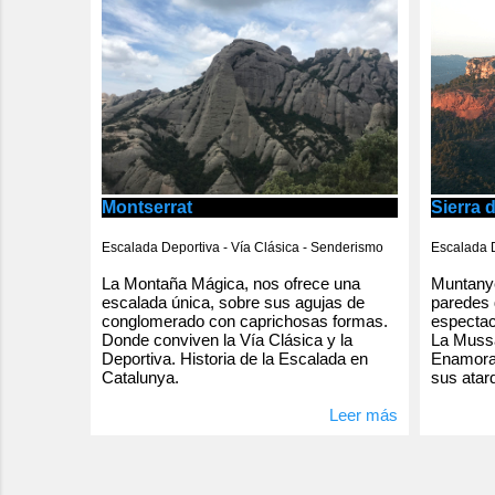
Montserrat
Sierra 
Escalada Deportiva - Vía Clásica - Senderismo
Escalada D
La Montaña Mágica, nos ofrece una
Muntanye
escalada única, sobre sus agujas de
paredes 
conglomerado con caprichosas formas.
espectac
Donde conviven la Vía Clásica y la
La Mussa
Deportiva. Historia de la Escalada en
Enamorad
Catalunya.
sus atar
Leer más