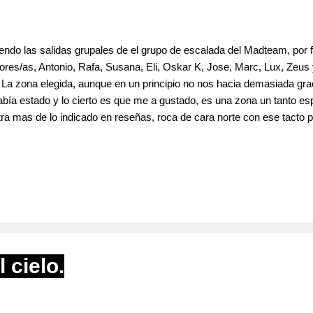
endo las salidas grupales de el grupo de escalada del Madteam, por
res/as, Antonio, Rafa, Susana, Eli, Oskar K, Jose, Marc, Lux, Zeus
. La zona elegida, aunque en un principio no nos hacia demasiada grac
abía estado y lo cierto es que me a gustado, es una zona un tanto es
ra mas de lo indicado en reseñas, roca de cara norte con ese tacto pe
s por el sector izquierdo o zona B según las reseñas de un Desnive
mprovisando 5+ , una vía un tanto rara y sin demasiado interés.* Ant
 cielo.