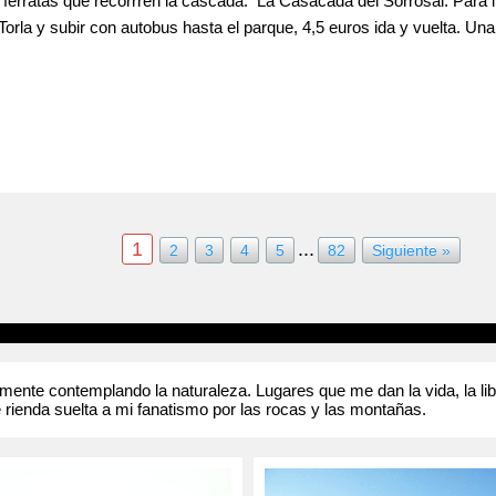
ias ferratas que recorrren la cascada. La Casacada del Sorrosal. Para
Torla y subir con autobus hasta el parque, 4,5 euros ida y vuelta. 
aro si nuestro pequeño aguantara el pateo hasta la Cola de Caballo, 
claro que no lo podremos hacer entero, asi que nos planteamos lleg
1
...
2
3
4
5
82
Siguiente »
nte contemplando la naturaleza. Lugares que me dan la vida, la liber
 rienda suelta a mi fanatismo por las rocas y las montañas.