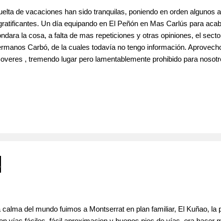
elta de vacaciones han sido tranquilas, poniendo en orden algunos a
 gratificantes. Un día equipando en El Peñón en Mas Carlús para acaba
ondara la cosa, a falta de mas repeticiones y otras opiniones, el sec
rmanos Carbó, de la cuales todavía no tengo información. Aprovecho
 Boveres , tremendo lugar pero lamentablemente prohibido para nosot
isitar Can Jorba , el sector Odio Africano nos ofrece sombra y fres
na con dos vias, Jose y Carlos con su proyecto común, Directa Afri
s
calma del mundo fuimos a Montserrat en plan familiar, El Kuñao, la pr
on vías fáciles, fácil aproximacion y buenos pies de vías, era hacer 