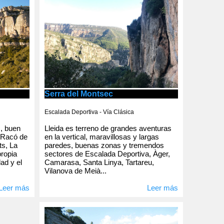
Serra del Montsec
Escalada Deportiva - Vía Clásica
Lleida es terreno de grandes aventuras
s, buen
en la vertical, maravillosas y largas
 Racó de
paredes, buenas zonas y tremendos
ts, La
sectores de Escalada Deportiva, Àger,
propia
Camarasa, Santa Linya, Tartareu,
dad y el
Vilanova de Meià...
Leer más
Leer más