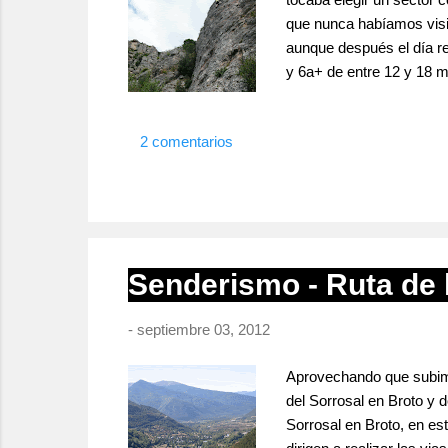
que nunca habíamos visi
aunque después el día re
y 6a+ de entre 12 y 18 m
para un par de vías a la
interés.* Del tipi 5 , ma
2 comentarios
Tamborraju 6a , guapa de
Senderismo - Ruta de 
-
septiembre 03, 2012
Aprovechando que subimos
del Sorrosal en Broto y 
Sorrosal en Broto, en e