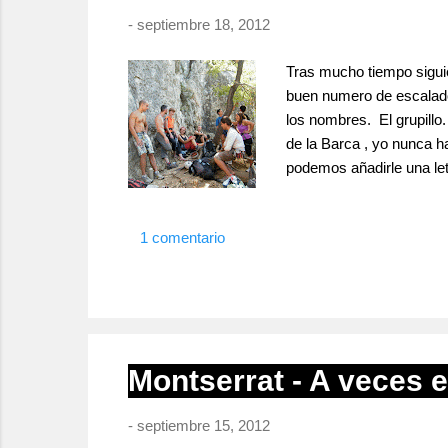
-
septiembre 18, 2012
Tras mucho tiempo sigui
buen numero de escalado
los nombres. El grupillo
de la Barca , yo nunca h
podemos añadirle una let
intensas. Nos decantamo
Antonio comenzamos por I
1 comentario
Montserrat - A veces el
-
septiembre 15, 2012