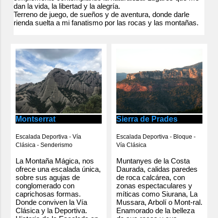
contundente y bastante física. Torla-
dan la vida, la libertad y la alegría.
Terreno de juego, de sueños y de aventura, donde darle
Ordesa Inicio y final de la ruta, La
rienda suelta a mi fanatismo por las rocas y las montañas.
Pradera. Senda de los Cazadores
Mirador de Calzilarruego (1949m) En
este punto, y tras descansar y admirar
las excelentes vistas que este mirador
ofrece, el recorrido enlaza con el suave
sendero de la Faja de Pelay, que
manteniendo la altura ganada s...
Montserrat
Sierra de Prades
Escalada Deportiva - Vía
Escalada Deportiva - Bloque -
Clásica - Senderismo
Vía Clásica
La Montaña Mágica, nos
Muntanyes de la Costa
ofrece una escalada única,
Daurada, calidas paredes
sobre sus agujas de
de roca calcárea, con
conglomerado con
zonas espectaculares y
caprichosas formas.
míticas como Siurana, La
Donde conviven la Vía
Mussara, Arbolí o Mont-ral.
Clásica y la Deportiva.
Enamorado de la belleza