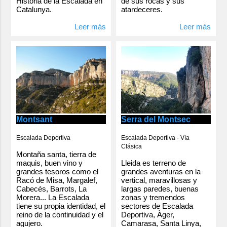
Historia de la Escalada en
de sus rocas y sus
Catalunya.
atardeceres.
Leer más
Leer más
Serra del Montsec
Montsant
Escalada Deportiva - Vía
Escalada Deportiva
Clásica
Montaña santa, tierra de
Lleida es terreno de
maquis, buen vino y
grandes aventuras en la
grandes tesoros como el
vertical, maravillosas y
Racó de Misa, Margalef,
largas paredes, buenas
Cabecés, Barrots, La
zonas y tremendos
Morera... La Escalada
sectores de Escalada
tiene su propia identidad, el
Deportiva, Àger,
reino de la continuidad y el
Camarasa, Santa Linya,
agujero.