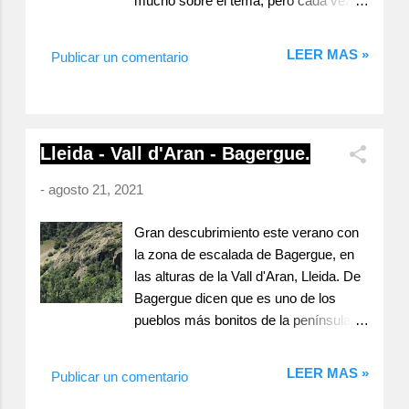
mucho sobre el tema, pero cada vez
no reseñada de 7a+. La Cirereta 6b La
son mas y mayores las restricciones
Cirereta 6b (20m) Una entrada
que se nos impone, como no paremos
LEER MAS »
desplomada de buen canto muy
Publicar un comentario
los pies a papa estado, vamos a
divertida, le sigue un tramo de tramite
necesitar permiso para respirar. En fin,
que nos deja en una placa que te hace
nuestro destino acaba en tierras de
moverte y cada vez es mas vertical,
Lleida en el Alt Urgell, con la pretensión
para llegar al descuelgue una
Lleida - Vall d'Aran - Bagergue.
de conocer nuevos sectores donde
pequeña travesía de equilibrio y...
poder escalar a la sombra. Alt Urgell -
-
agosto 21, 2021
Fígols a l'Ombra. Había leído
comentarios y experiencias de otros
Gran descubrimiento este verano con
escaladores en este sector, tenia
la zona de escalada de Bagergue, en
curiosidad por ver cómo se las gastan
las alturas de la Vall d'Aran, Lleida. De
por aquí. El sector cuenta con casi 50
Bagergue dicen que es uno de los
vías de todos los colores y alturas
pueblos más bonitos de la península,
entre 12 y 35 m. Equipamiento
pero a nosotros nos interesa mas su
correcto con algun aleje ocasional,
granito negro y anaranjado, que se
buen pie de vía y sombra hasta las 14h
LEER MAS »
Publicar un comentario
dibuja en unas paredes preciosas,
aproximadamente en Agosto. Una gran
placas, espolones, diedros, fisuras,