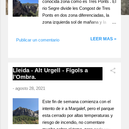
conocida zona como es Tres Ponts . El
rio Segre divide les Congost de Tres
Ponts en dos zona diferenciadas, la
zona izquierda sol de mañana y la
zona derecha en algunos lugares
sombra prácticamente todo el día,
LEER MAS »
Publicar un comentario
nosotros optamos por ir al sector Bon
Combat situado en la zona derecha.
Congost de Tres Ponts Tres Ponts -
Bon Combat El sector Bon Combat
Lleida - Alt Urgell - Fígols a
esta dividido en dos sectores, entre los
l'Ombra.
dos suman 25 vías de 6b a 8b+ con
alturas de 12 y 28 m. la zona de la
-
agosto 28, 2021
izquierda más plaquera aunque
también desplomada y la derecha una
Este fin de semana comienza con el
cueva o gran bauma. Probamos con
intento de ir a Margalef, pero el parque
La Cirereta 6b (20m), Ben Entesa 6b
esta cerrado por altas temperaturas y
(20m), Els Cuquis 6b+ (20m) y en "La
riesgo de incendio, no comentare
Bauma" con una vía corta y explosiva