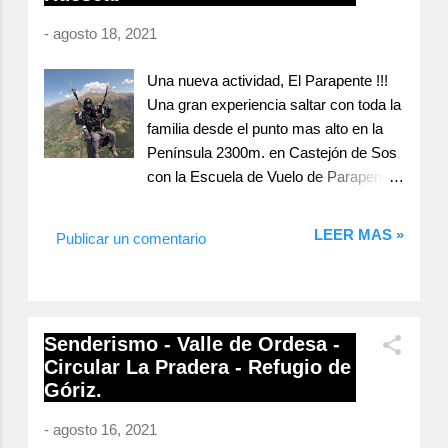
65m. Los pies de vía...
info de Sacs por la que nos guiamos
-
agosto 18, 2021
es de The Crag , conseguimos
ubicarnos bastante bien y
Una nueva actividad, El Parapente !!!
comenzamos en el sector inferior con
Una gran experiencia saltar con toda la
vías fáciles y tumbadas, para que mi
familia desde el punto mas alto en la
compañera Mar continuara con sus
Península 2300m. en Castejón de Sos
aperturas y maniobras en la pared y mi
con la Escuela de Vuelo de Parapente
hijo disfrutase como un enano. En el
Pirineos . Volando por el Pirineo,
sector inferior hicimos Coco poco loco
maravilloso, no hay palabras para
LEER MAS »
5 , Un Equatoriano en Benasque 5 y
Publicar un comentario
describirlo, hay que vivirlo. Ver desde
Casualidades 5+ todas entretenidas
arriba picos como el Perdiguero, El
sin más, muy bien equipadas y mas
Aneto, El Monteperdido, El Posets...
disfrutonas de lo que parecen a simple
Menudo subidón de adrenalina a tope.
vista. Mar en Un Equatoriano en
Senderismo - Valle de Ordesa -
Mariano el instructor me preguntaba,
Benasque 5 Mi hijo en Un Equatoriano
Circular La Pradera - Refugio de
con tantos años haciendo actividades
en Benasq...
Góriz.
de montaña , com es que nunca
probaste el parapente ? Mi respuesta:
-
agosto 16, 2021
Por si me gustaba demasiado, jejejeje.