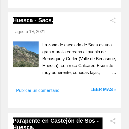
franja de roca caliza de calidad y muy
techos... Bagergue No es que sea una
adherente. Sector Fígols a l'Ombra. En
zona grande, sin ser pequeña de tipo
mi caso la experiencia no a sido muy
Huesca - Sacs.
local, tiene un encanto especial, el
buena, no me a gustado mucho el
entorno es maravilloso, su escalada
estilo ...
-
agosto 19, 2021
atlética, de continuidad y de gran
belleza, nos satisface con
La zona de escalada de Sacs es una
movimientos explosivos pero también
gran muralla cercana al pueblo de
técnicos. En mi opinión un disfrute para
Benasque y Cerler (Valle de Benasque,
los sentidos, para aquellos que nos
Huesca), con roca Calcáreo-Esquisto
gusta escalar dándolo todo. En la zona
muy adherente, curiosas lajas,
de Bagergue encontramos una gran
regletas, agujeros... Un lugar muy
variedad de vías, cortas, largas, de
soleado donde tostarse al sol si no
iniciación, muy duras a muy muy
LEER MAS »
Publicar un comentario
vamos pronto. Una zona muy
duras, algunas con mas de un largo,
solicitada en estos meses de verano,
una zona de escalada deportiva genial.
fácil aproximación, en general buenos
Entre sus cuatro sectores suman una
pies de vía y un entorno precioso aun
70 vías de 4 a 8c con alturas entre 8 y
Parapente en Castejón de Sos -
teniendo la carretera cercana. Muralla
35m. las de más de un largo de unos
Huesca.
de Sacs en el Valle de Benasque La