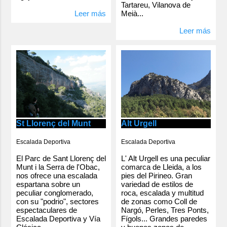
Tartareu, Vilanova de
Meià...
Leer más
Leer más
Alt Urgell
St Llorenç del Munt
Escalada Deportiva
Escalada Deportiva
L' Alt Urgell es una peculiar
El Parc de Sant Llorenç del
comarca de Lleida, a los
Munt i la Serra de l'Obac,
pies del Pirineo. Gran
nos ofrece una escalada
variedad de estilos de
espartana sobre un
roca, escalada y multitud
peculiar conglomerado,
de zonas como Coll de
con su "podrio", sectores
Nargó, Perles, Tres Ponts,
espectaculares de
Fígols... Grandes paredes
Escalada Deportiva y Vía