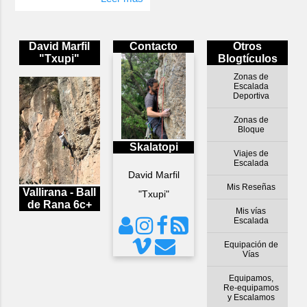
David Marfil
Contacto
Otros
"Txupi"
Blogtículos
Zonas de
Escalada
Deportiva
Zonas de
Bloque
Skalatopi
Viajes de
Escalada
David Marfil
Mis Reseñas
Vallirana - Ball
"Txupi"
de Rana 6c+
Mis vías
Escalada
Equipación de
Vías
Equipamos,
Re-equipamos
y Escalamos