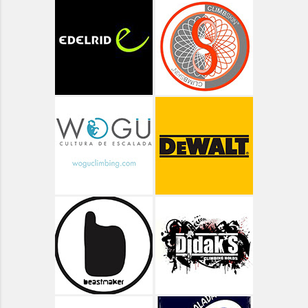
Aragón - Ordesa - Góriz
Aragón - Ordesa - Valle de Pineta
Aragón - Ordesa ruta de las Cascadas
Aragón - Pico Arriel
Aragón - Senderismo
Aragón - Valle de Bujaruelo
Aragón - Valle de Ordiso
Aragón - Valle de Pineta
Aragón - Vías Clásicas
Arbolí Bloque
Asturias
Asturias - Circular Lagos de Covadonga
Asturias - Oriente - Carbes