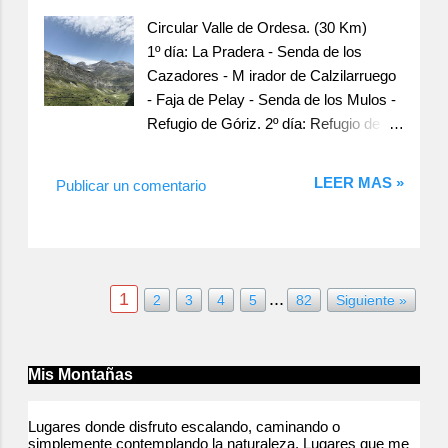
Salud y Alas !!!
Circular Valle de Ordesa. (30 Km)
1º día: La Pradera - Senda de los
Cazadores - M irador de Calzilarruego
- Faja de Pelay - Senda de los Mulos -
Refugio de Góriz. 2º día: Refugio de
Góriz - Senda de los Mulos - Cola de
Caballo - Gradas de Soaso - La
LEER MAS »
Publicar un comentario
Pradera. A las 7 de la mañana
cogemos el autobús de Torla-Ordesa a
La Pradera (1320m) donde arranca la
ruta circular, tomamos el camino de la
derecha que cruza el Río Arazas y
1
...
2
3
4
5
82
Siguiente »
asciende por la serpenteante y
exigente Senda de los Cazadores.
Tras superar más de 600m de desnivel
Mis Montañas
por el bosque que cubre las faldas de
la Sierra, se llega al mirador de
Lugares donde disfruto escalando, caminando o
Calzilarruego (1949m) una subida
simplemente contemplando la naturaleza. Lugares que me