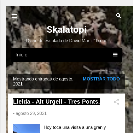
Ir al contenido principal
Skalatopi
Diario de escalada de David Marfil "Txupi"
Inicio
E
Mostrando entradas de agosto,
MOSTRAR TODO
2021
n
t
r
Lleida - Alt Urgell - Tres Ponts.
a
-
agosto 29, 2021
d
a
Hoy toca una visita a una gran y
s