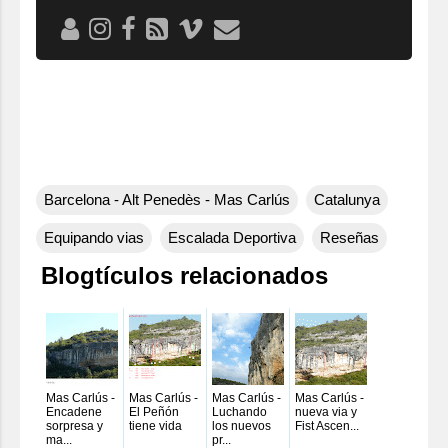
Barcelona - Alt Penedès - Mas Carlús
Catalunya
Equipando vias
Escalada Deportiva
Reseñas
Blogtículos relacionados
Mas Carlús -
Mas Carlús -
Mas Carlús -
Mas Carlús -
Encadene
El Peñón
Luchando
nueva via y
sorpresa y
tiene vida
los nuevos
Fist Ascen...
ma...
pr...