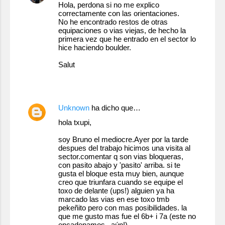
Hola, perdona si no me explico
correctamente con las orientaciones.
No he encontrado restos de otras
equipaciones o vias viejas, de hecho la
primera vez que he entrado en el sector lo
hice haciendo boulder.
Salut
23 de julio de 2010 a las 0:20
Unknown
ha dicho que…
hola txupi,
soy Bruno el mediocre.Ayer por la tarde
despues del trabajo hicimos una visita al
sector.comentar q son vias bloqueras,
con pasito abajo y 'pasito' arriba. si te
gusta el bloque esta muy bien, aunque
creo que triunfara cuando se equipe el
toxo de delante (ups!) alguien ya ha
marcado las vias en ese toxo tmb
pekeñito pero con mas posibilidades. la
que me gusto mas fue el 6b+ i 7a (este no
encadenamos...aún!)