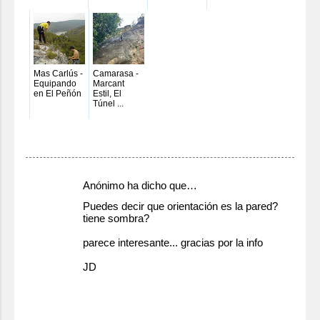
Mas Carlús -
Camarasa -
Equipando
Marcant
en El Peñón
Estil, El
Túnel ...
C
Anónimo ha dicho que…
o
Puedes decir que orientación es la pared?
tiene sombra?
m
e
parece interesante... gracias por la info
n
JD
t
22 de julio de 2010 a las 16:31
a