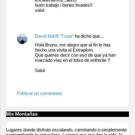
buen trabajo i bones tivades!!
salut
6 de octubre de 2010 a las 12:46
David Marfil "Txupi"
ha dicho que…
Hola Bruno, me alegro que al fin le has
hecho una visita al Extraplom.
Que quieres decir con eso de que ya han
marcado vias en el totxo de enfrente ?
Salut
7 de octubre de 2010 a las 11:07
Publicar un comentario
Mis Montañas
Lugares donde disfruto escalando, caminando o simplemente
contemplando la naturaleza. Lugares que me dan la vida, la