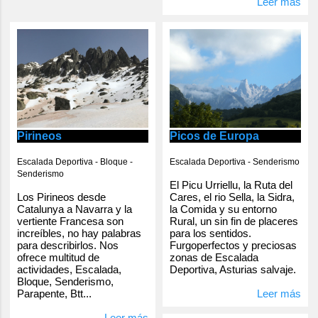
Leer más
Pirineos
Picos de Europa
Escalada Deportiva - Bloque -
Escalada Deportiva - Senderismo
Senderismo
El Picu Urriellu, la Ruta del
Los Pirineos desde
Cares, el rio Sella, la Sidra,
Catalunya a Navarra y la
la Comida y su entorno
vertiente Francesa son
Rural, un sin fin de placeres
increíbles, no hay palabras
para los sentidos.
para describirlos. Nos
Furgoperfectos y preciosas
ofrece multitud de
zonas de Escalada
actividades, Escalada,
Deportiva, Asturias salvaje.
Bloque, Senderismo,
Parapente, Btt...
Leer más
Leer más