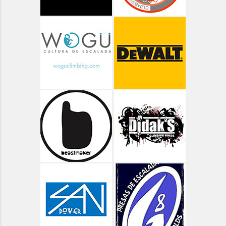
Aragón - Pico Arriel
Aragón - Senderismo
Aragón - Valle de Bujaruelo
Aragón - Valle de Ordiso
Aragón - Valle de Pineta
Aragón - Vías Clásicas
Arbolí Bloque
Asturias
Asturias - Circular Lagos de Covadonga
Asturias - Oriente - Carbes
Asturias - Oriente - Cuevas del Mar
Asturias - Oriente - Las Cabadas
Asturias - Oviedo - Teverga