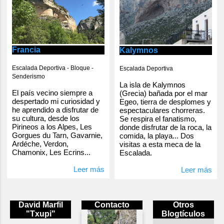
Francia
Kalymnos
Escalada Deportiva - Bloque -
Escalada Deportiva
Senderismo
La isla de Kalymnos
El país vecino siempre a
(Grecia) bañada por el mar
despertado mi curiosidad y
Egeo, tierra de desplomes y
he aprendido a disfrutar de
espectaculares chorreras.
su cultura, desde los
Se respira el fanatismo,
Pirineos a los Alpes, Les
donde disfrutar de la roca, la
Gorgues du Tarn, Gavarnie,
comida, la playa... Dos
Ardéche, Verdon,
visitas a esta meca de la
Chamonix, Les Ecrins...
Escalada.
Leer más
Leer más
David Marfil
Contacto
Otros
"Txupi"
Blogtículos