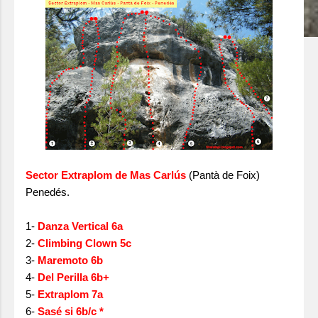
Sector Extraplom de Mas Carlús
(Pantà de Foix)
Penedés.
1-
Danza Vertical 6a
2-
Climbing Clown 5c
3-
Maremoto 6b
4-
Del Perilla 6b+
5-
Extraplom 7a
6-
Sasé si 6b/c *