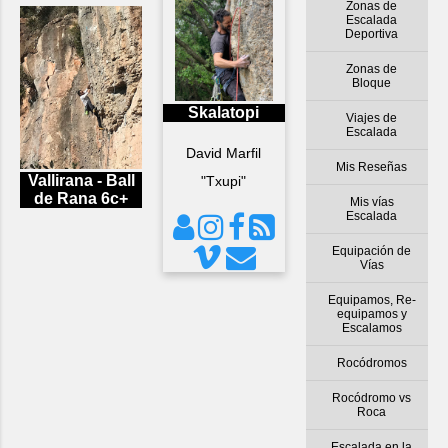
Zonas de
Escalada
Deportiva
Zonas de
Bloque
Skalatopi
Viajes de
Escalada
David Marfil
Mis Reseñas
Vallirana - Ball
"Txupi"
de Rana 6c+
Mis vías
Escalada
Equipación de
Vías
Equipamos, Re-
equipamos y
Escalamos
Rocódromos
Rocódromo vs
Roca
Escalada en la