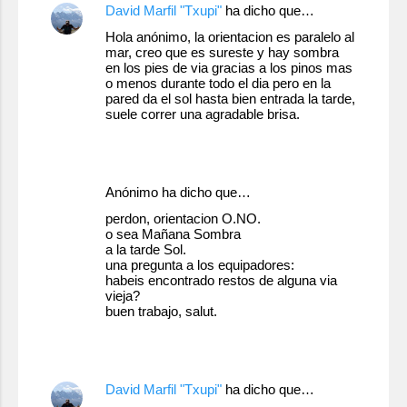
r
David Marfil "Txupi"
ha dicho que…
i
Hola anónimo, la orientacion es paralelo al
mar, creo que es sureste y hay sombra
o
en los pies de via gracias a los pinos mas
s
o menos durante todo el dia pero en la
pared da el sol hasta bien entrada la tarde,
suele correr una agradable brisa.
22 de julio de 2010 a las 17:58
Anónimo ha dicho que…
perdon, orientacion O.NO.
o sea Mañana Sombra
a la tarde Sol.
una pregunta a los equipadores:
habeis encontrado restos de alguna via
vieja?
buen trabajo, salut.
23 de julio de 2010 a las 0:05
David Marfil "Txupi"
ha dicho que…