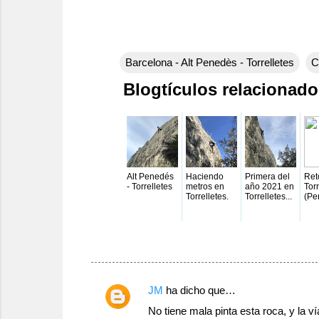
Barcelona - Alt Penedès - Torrelletes
C
Blogtículos relacionad
Alt Penedés
Haciendo
Primera del
Ret
- Torrelletes
metros en
año 2021 en
Torr
Torrelletes.
Torrelletes...
(Pe
C
JM
ha dicho que…
o
No tiene mala pinta esta roca, y la