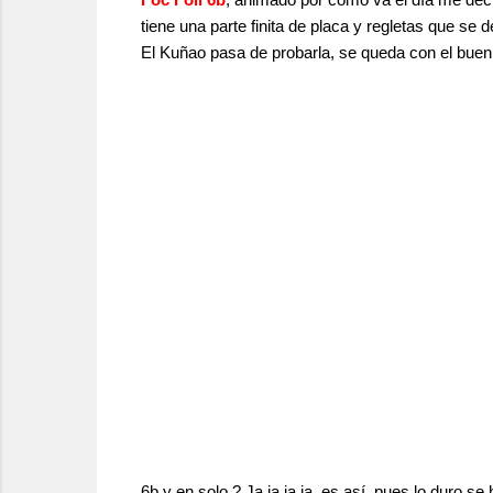
tiene una parte finita de placa y regletas que se d
El Kuñao pasa de probarla, se queda con el buen 
6b y en solo ? Ja,ja,ja,ja, es así, pues lo duro 