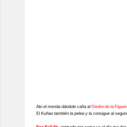
Aki el menda dándole caña al
Diedre de la Figuer
El Kuñao también la pelea y la consigue al segun
Foc Foll 6b
, animado por como va el día me decido