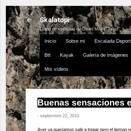
Skalatopi
Diario de escalada de David Marfil "Txupi"
Inicio
Sobre mi
Escalada Deport
Btt
Kayak
Galeria de imágenes
Mis vídeos
Buenas sensaciones en
-
septiembre 22, 2010
Ayer ya queríamos salir a trepar pero el tiempo