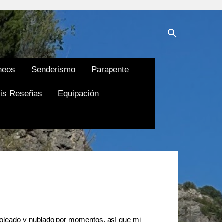
neos
Senderismo
Parapente
is Reseñas
Equipación
 soleado y nublado por momentos, así que mi