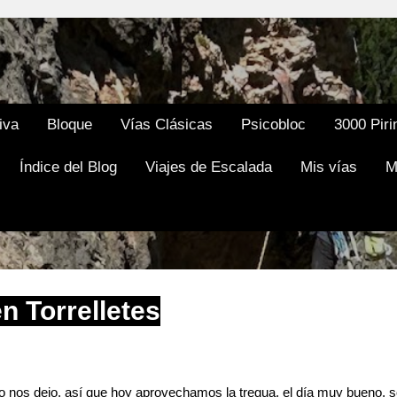
Ir al contenido principal
iva
Bloque
Vías Clásicas
Psicobloc
3000 Piri
Índice del Blog
Viajes de Escalada
Mis vías
M
 Torrelletes
 no nos dejo, así que hoy aprovechamos la tregua, el día muy bueno,