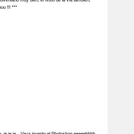
uu !!! ***
o. je,je,je... Vaya invento el Photoshop eeeeehhhh