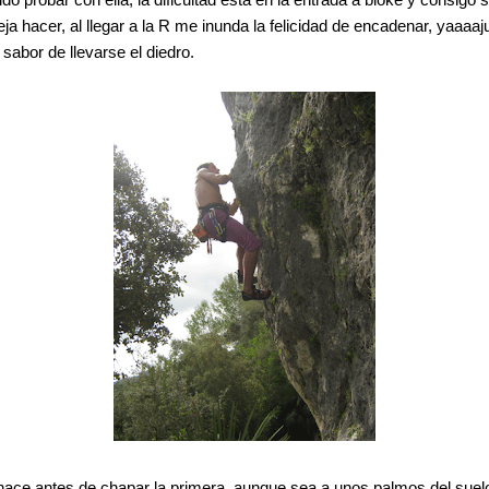
eja hacer, al llegar a la R me inunda la felicidad de encadenar, yaaaaju
sabor de llevarse el diedro.
se hace antes de chapar la primera, aunque sea a unos palmos del suel