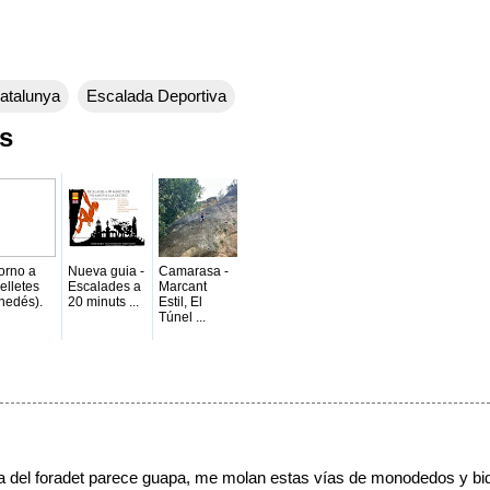
atalunya
Escalada Deportiva
os
orno a
Nueva guia -
Camarasa -
elletes
Escalades a
Marcant
nedés).
20 minuts ...
Estil, El
Túnel ...
 vía del foradet parece guapa, me molan estas vías de monodedos y bi