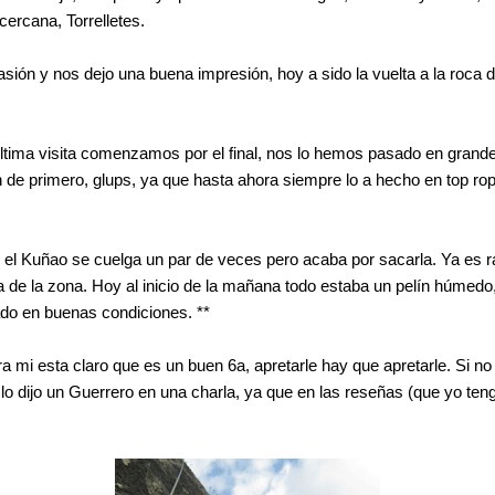
ercana, Torrelletes.
sión y nos dejo una buena impresión, hoy a sido la vuelta a la roca 
ima visita comenzamos por el final, nos lo hemos pasado en grande, To
n de primero, glups, ya que hasta ahora siempre lo a hecho en top ro
n, el Kuñao se cuelga un par de veces pero acaba por sacarla. Ya es ra
ta de la zona. Hoy al inicio de la mañana todo estaba un pelín húmedo
dado en buenas condiciones. **
ara mi esta claro que es un buen 6a, apretarle hay que apretarle. Si 
o dijo un Guerrero en una charla, ya que en las reseñas (que yo teng