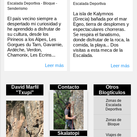
Escalada Deportiva - Bloque -
Escalada Deportiva
Senderismo
La isla de Kalymnos
El país vecino siempre a
(Grecia) bañada por el mar
despertado mi curiosidad y
Egeo, tierra de desplomes y
he aprendido a disfrutar de
espectaculares chorreras.
su cultura, desde los
Se respira el fanatismo,
Pirineos a los Alpes, Les
donde disfrutar de la roca, la
Gorgues du Tarn, Gavarnie,
comida, la playa... Dos
Ardéche, Verdon,
visitas a esta meca de la
Chamonix, Les Ecrins...
Escalada.
Leer más
Leer más
David Marfil
Contacto
Otros
"Txupi"
Blogtículos
Zonas de
Escalada
Deportiva
Zonas de
Bloque
Skalatopi
Viajes de