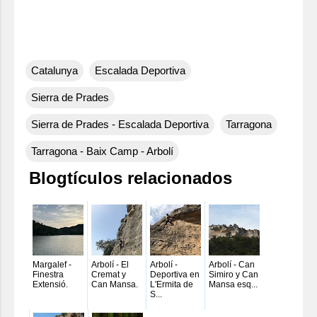
Catalunya
Escalada Deportiva
Sierra de Prades
Sierra de Prades - Escalada Deportiva
Tarragona
Tarragona - Baix Camp - Arbolí
Blogtículos relacionados
Margalef -
Arbolí - El
Arbolí -
Arbolí - Can
Finestra
Cremat y
Deportiva en
Simiro y Can
Extensió.
Can Mansa.
L'Ermita de
Mansa esq...
S...