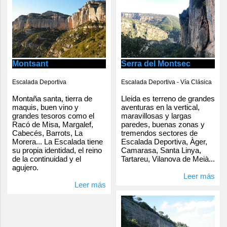
Serra del Montsec
Montsant
Escalada Deportiva - Vía Clásica
Escalada Deportiva
Lleida es terreno de grandes
Montaña santa, tierra de
aventuras en la vertical,
maquis, buen vino y
maravillosas y largas
grandes tesoros como el
paredes, buenas zonas y
Racó de Misa, Margalef,
tremendos sectores de
Cabecés, Barrots, La
Escalada Deportiva, Àger,
Morera... La Escalada tiene
Camarasa, Santa Linya,
su propia identidad, el reino
Tartareu, Vilanova de Meià...
de la continuidad y el
agujero.
Leer más
Leer más