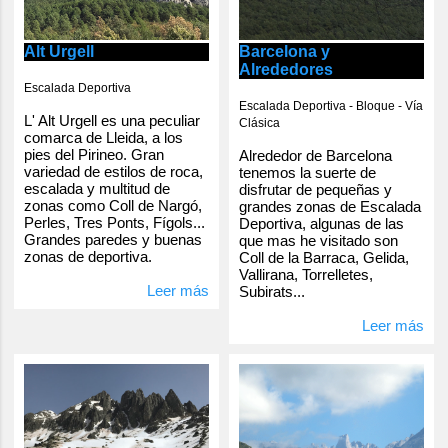
Alt Urgell
Barcelona y
Alrededores
Escalada Deportiva
Escalada Deportiva - Bloque - Vía
L' Alt Urgell es una peculiar
Clásica
comarca de Lleida, a los
pies del Pirineo. Gran
Alrededor de Barcelona
variedad de estilos de roca,
tenemos la suerte de
escalada y multitud de
disfrutar de pequeñas y
zonas como Coll de Nargó,
grandes zonas de Escalada
Perles, Tres Ponts, Fígols...
Deportiva, algunas de las
Grandes paredes y buenas
que mas he visitado son
zonas de deportiva.
Coll de la Barraca, Gelida,
Vallirana, Torrelletes,
Leer más
Subirats...
Leer más