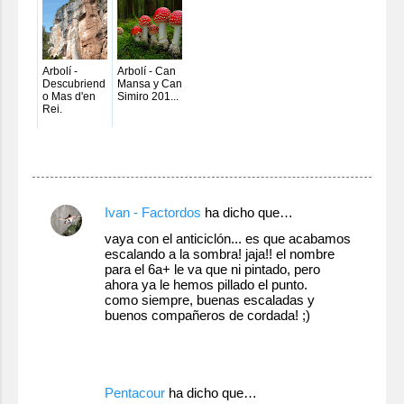
Arbolí -
Arbolí - Can
Descubriend
Mansa y Can
o Mas d'en
Simiro 201...
Rei.
C
Ivan - Factordos
ha dicho que…
o
vaya con el anticiclón... es que acabamos
escalando a la sombra! jaja!! el nombre
m
para el 6a+ le va que ni pintado, pero
e
ahora ya le hemos pillado el punto.
como siempre, buenas escaladas y
n
buenos compañeros de cordada! ;)
t
16 de enero de 2011 a las 9:17
a
r
Pentacour
ha dicho que…