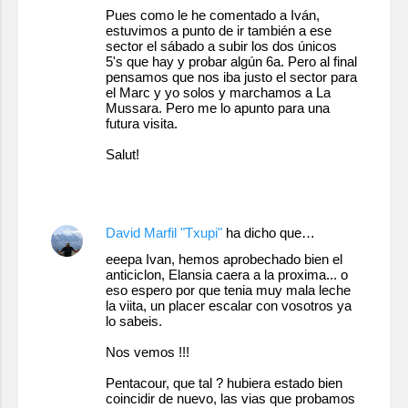
i
Pues como le he comentado a Iván,
estuvimos a punto de ir también a ese
o
sector el sábado a subir los dos únicos
s
5's que hay y probar algún 6a. Pero al final
pensamos que nos iba justo el sector para
el Marc y yo solos y marchamos a La
Mussara. Pero me lo apunto para una
futura visita.
Salut!
16 de enero de 2011 a las 21:16
David Marfil "Txupi"
ha dicho que…
eeepa Ivan, hemos aprobechado bien el
anticiclon, Elansia caera a la proxima... o
eso espero por que tenia muy mala leche
la viita, un placer escalar con vosotros ya
lo sabeis.
Nos vemos !!!
Pentacour, que tal ? hubiera estado bien
coincidir de nuevo, las vias que probamos