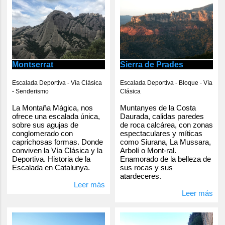
Montserrat
Sierra de Prades
Escalada Deportiva - Vía Clásica
Escalada Deportiva - Bloque - Vía
- Senderismo
Clásica
La Montaña Mágica, nos
Muntanyes de la Costa
ofrece una escalada única,
Daurada, calidas paredes
sobre sus agujas de
de roca calcárea, con zonas
conglomerado con
espectaculares y míticas
caprichosas formas. Donde
como Siurana, La Mussara,
conviven la Vía Clásica y la
Arbolí o Mont-ral.
Deportiva. Historia de la
Enamorado de la belleza de
Escalada en Catalunya.
sus rocas y sus
atardeceres.
Leer más
Leer más