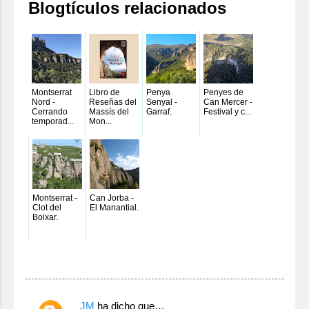
Blogtículos relacionados
Montserrat
Libro de
Penya
Penyes de
Nord -
Reseñas del
Senyal -
Can Mercer -
Cerrando
Massís del
Garraf.
Festival y c...
temporad...
Mon...
Montserrat -
Can Jorba -
Clot del
El Manantial.
Boixar.
C
JM
ha dicho que…