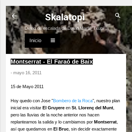
Ir al contenido principal
Skalatopi
Diario de escalada de David Marfil "Txupi"
Inicio
Montserrat - El Faraó de Baix
-
mayo 16, 2011
15 de Mayo 2011
Hoy quedo con Jose "
Bombero de la Roca
", nuestro plan
inicial era visitar
El Gruyere
en
St. Llorenç del Munt
,
pero las lluvias de la noche anterior nos hacen
replantearnos la salida y lo cambiamos por
Montserrat
,
así que quedamos en
El Bruc
, sin decidir exactamente