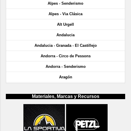
Alpes - Senderismo
Alpes - Via Clásica
Alt Urgell
Andalucia
Andalucia - Granada - El Castillejo
Andorra - Circo de Pessons
Andorra - Senderismo
Aragón
Aragón - Cañón de Añisclo
Materiales, Marcas y Recursos
Aragón - Gargantas de Escuaín
Aragón - Huesca - Ligüerre de Cinca
Aragón - Huesca - Rodellar
Aragón - Huesca - Sacs