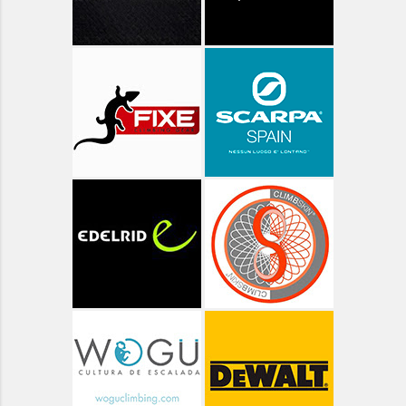
Aragón - Huesca - Sandiniés
Aragón - Huesca - Zurita
Aragón - Ibones de Bachimaña
Aragón - Ibón de Respumoso
Aragón - Lagos Azules
Aragón - Ordesa - Góriz
Aragón - Ordesa - Valle de Pineta
Aragón - Ordesa ruta de las Cascadas
Aragón - Pico Arriel
Aragón - Senderismo
Aragón - Valle de Bujaruelo
Aragón - Valle de Ordiso