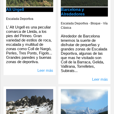
Alt Urgell
Barcelona y
Alrededores
Escalada Deportiva
Escalada Deportiva - Bloque - Vía
L' Alt Urgell es una peculiar
Clásica
comarca de Lleida, a los
pies del Pirineo. Gran
Alrededor de Barcelona
variedad de estilos de roca,
tenemos la suerte de
escalada y multitud de
disfrutar de pequeñas y
zonas como Coll de Nargó,
grandes zonas de Escalada
Perles, Tres Ponts, Fígols...
Deportiva, algunas de las
Grandes paredes y buenas
que mas he visitado son
zonas de deportiva.
Coll de la Barraca, Gelida,
Vallirana, Torrelletes,
Leer más
Subirats...
Leer más