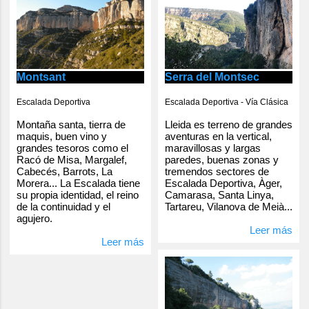
Serra del Montsec
Montsant
Escalada Deportiva - Vía Clásica
Escalada Deportiva
Lleida es terreno de grandes
Montaña santa, tierra de
aventuras en la vertical,
maquis, buen vino y
maravillosas y largas
grandes tesoros como el
paredes, buenas zonas y
Racó de Misa, Margalef,
tremendos sectores de
Cabecés, Barrots, La
Escalada Deportiva, Àger,
Morera... La Escalada tiene
Camarasa, Santa Linya,
su propia identidad, el reino
Tartareu, Vilanova de Meià...
de la continuidad y el
agujero.
Leer más
Leer más