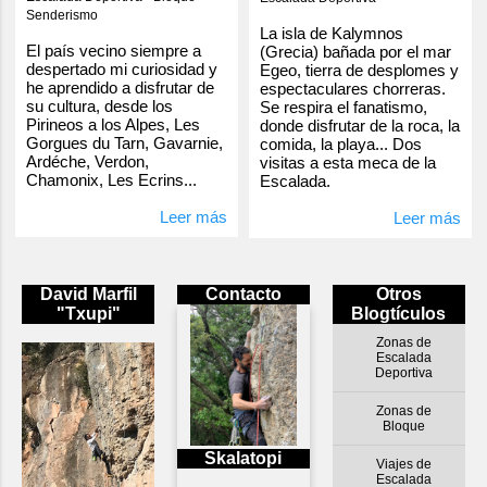
Senderismo
La isla de Kalymnos
El país vecino siempre a
(Grecia) bañada por el mar
despertado mi curiosidad y
Egeo, tierra de desplomes y
he aprendido a disfrutar de
espectaculares chorreras.
su cultura, desde los
Se respira el fanatismo,
Pirineos a los Alpes, Les
donde disfrutar de la roca, la
Gorgues du Tarn, Gavarnie,
comida, la playa... Dos
Ardéche, Verdon,
visitas a esta meca de la
Chamonix, Les Ecrins...
Escalada.
Leer más
Leer más
David Marfil
Contacto
Otros
"Txupi"
Blogtículos
Zonas de
Escalada
Deportiva
Zonas de
Bloque
Skalatopi
Viajes de
Escalada