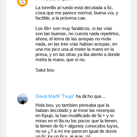
o
La torerillo al ruedo está decotada a 6c,
cosa que me parece normal, buena vía, y
m
factible, a la próxima cae.
e
Los 6b+ son muy fanáticos, si las vías
n
son tan buenas, no cuesta nada repetirlos,
ahora, el tema de las avispas no mola
t
nada, en las tres vías habían avispas, en
a
una me pico una al meter la mano en la
presa, y en las otras ya iba atento a donde
r
metía la mano, que si no.
i
Salut bou
o
16 de mayo de 2011 a las 21:14
s
David Marfil "Txupi"
ha dicho que…
Hola bou, yo tambien pensaba que la
habian decotado y al mirar las resenyas
en Kpujo, la han modificado de 6c+ y si
miras en el 8a.nu los pocos que la tienen,
la tienen de 6c+ algunos conocidos tuyos,
no se ¿? a mi me parecen igual de duros
un 6c ke un 6c+, je,je,je, ;o)