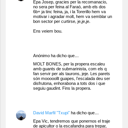
Epa Josep, gracies per la recomanacio,
no sera per feina al Faraó, amb els dos
6b+ ja tinc feina, ja, i la Torerillo hem va
motivar i agradar molt, hem va semblar un
bon sector per curtirse, je,je,je.
Ens veiem bou.
16 de mayo de 2011 a las 23:07
Anónimo ha dicho que…
MOLT BONES, per la propera escaleu
amb guants de submarinista, com els q
fan servir per als taurons, jeje. Les parets
són mooooollt guapes, l'escalada deu ser
disfrutona, enhorabona a tots dos i que
seguiu gaudint. Fins la propera.
19 de mayo de 2011 a las 19:51
David Marfil "Txupi"
ha dicho que…
Epa Vic, tendremos que ponernos el traje
de apicultor o la escafandra para trepar,