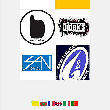
Aragón - Valle de Pineta
Aragón - Vías Clásicas
Arbolí Bloque
Asturias
Asturias - Circular Lagos de Covadonga
Asturias - Oriente - Carbes
Asturias - Oriente - Cuevas del Mar
Asturias - Oriente - Las Cabadas
Asturias - Oviedo - Teverga
Asturias - Porrón de Valluengu
Asturias - Rio Dobra y Olla de San Vicente
Asturias - Ruta de Las Xanas
Asturias - Ruta del Cares