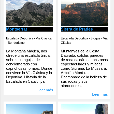
Montserrat
Sierra de Prades
Escalada Deportiva - Vía Clásica
Escalada Deportiva - Bloque - Vía
- Senderismo
Clásica
La Montaña Mágica, nos
Muntanyes de la Costa
ofrece una escalada única,
Daurada, calidas paredes
sobre sus agujas de
de roca calcárea, con zonas
conglomerado con
espectaculares y míticas
caprichosas formas. Donde
como Siurana, La Mussara,
conviven la Vía Clásica y la
Arbolí o Mont-ral.
Deportiva. Historia de la
Enamorado de la belleza de
Escalada en Catalunya.
sus rocas y sus
atardeceres.
Leer más
Leer más