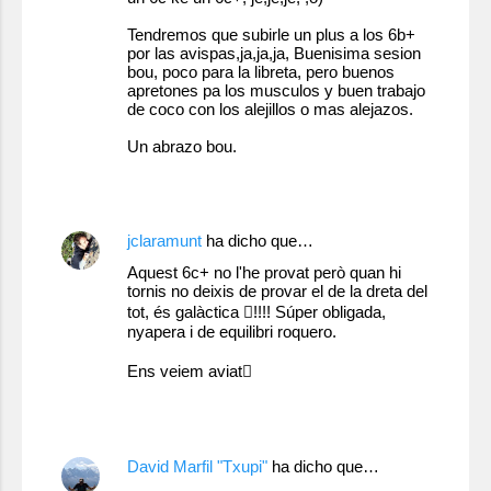
Tendremos que subirle un plus a los 6b+
por las avispas,ja,ja,ja, Buenisima sesion
bou, poco para la libreta, pero buenos
apretones pa los musculos y buen trabajo
de coco con los alejillos o mas alejazos.
Un abrazo bou.
16 de mayo de 2011 a las 21:34
jclaramunt
ha dicho que…
Aquest 6c+ no l'he provat però quan hi
tornis no deixis de provar el de la dreta del
tot, és galàctica !!!! Súper obligada,
nyapera i de equilibri roquero.
Ens veiem aviat
16 de mayo de 2011 a las 22:24
David Marfil "Txupi"
ha dicho que…