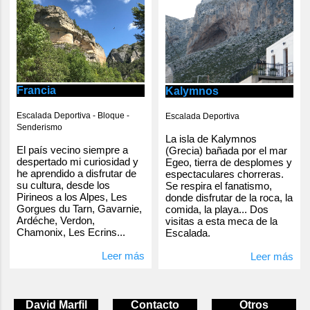
Francia
Kalymnos
Escalada Deportiva - Bloque -
Escalada Deportiva
Senderismo
La isla de Kalymnos
El país vecino siempre a
(Grecia) bañada por el mar
despertado mi curiosidad y
Egeo, tierra de desplomes y
he aprendido a disfrutar de
espectaculares chorreras.
su cultura, desde los
Se respira el fanatismo,
Pirineos a los Alpes, Les
donde disfrutar de la roca, la
Gorgues du Tarn, Gavarnie,
comida, la playa... Dos
Ardéche, Verdon,
visitas a esta meca de la
Chamonix, Les Ecrins...
Escalada.
Leer más
Leer más
David Marfil
Contacto
Otros