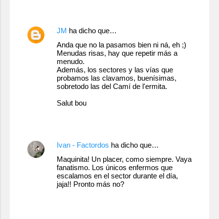
29 de noviembre de 2011 a las 13:49
r
i
JM
ha dicho que…
o
Anda que no la pasamos bien ni ná, eh ;)
s
Menudas risas, hay que repetir más a
menudo.
Además, los sectores y las vías que
probamos las clavamos, buenísimas,
sobretodo las del Camí de l'ermita.
Salut bou
29 de noviembre de 2011 a las 20:58
Ivan - Factordos
ha dicho que…
Maquinita! Un placer, como siempre. Vaya
fanatismo. Los únicos enfermos que
escalamos en el sector durante el día,
jaja!! Pronto más no?
29 de noviembre de 2011 a las 22:20