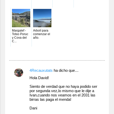
Margalef -
Arbolí para
Totxo Poruc
comenzar el
y Cova del
año.
C...
C
4Recauxutats
ha dicho que…
o
Hola David!
m
Siento de verdad que no haya podido ser
e
por segunda vez,lo mismo que le dije a
Ivan,cuando nos veamos en el 2031 las
n
birras las paga el menda!
t
Dani
a