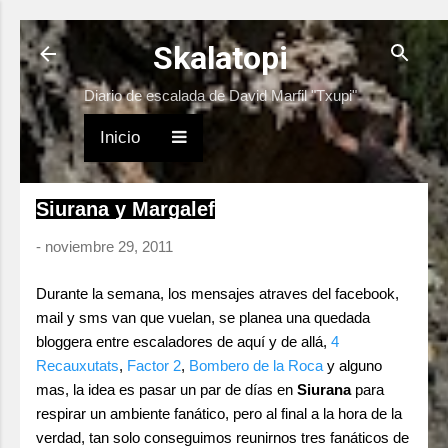
Ir al contenido principal
Skalatopi
Diario de escalada de David Marfil "Txupi"
Inicio
Siurana y Margalef
-
noviembre 29, 2011
Durante la semana, los mensajes atraves del facebook,
mail y sms van que vuelan, se planea una quedada
bloggera entre escaladores de aquí y de allá,
4
Recauxutats
,
Factor 2
,
Bombero de la Roca
y alguno
mas, la idea es pasar un par de días en
Siurana
para
respirar un ambiente fanático, pero al final a la hora de la
verdad, tan solo conseguimos reunirnos tres fanáticos de