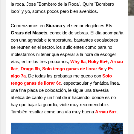
la roca, Jose "Bombero de la Roca", Quim "Bombero
loco" y yo, somos pocos pero bien avenidos.
Comenzamos en
Siurana
y el sector elegido es
Els
Graus del Masets
, conocido de sobras. El día acompaña
con una agradable temperatura, bastantes escaladores
se reunen en el sector, los suficientes como para no
molestarnos ni tener que esperar a la hora de escoger
vías, entre los tres probamos,
Why 6a
,
Roky 6b+
,
Arnau
6a+
,
Drago 6b
,
Solo tengo ganas de llorar 6c
y
Es
algo 7a
. De todas las probadas me quedo con
Solo
tengo ganas de llorar 6c
, espectacular y fanática linea,
una fina placa de colocación, le sigue una travesía
atlética de canto y un final de ir haciendo, donde es no
hay que bajar la guardia, viote muy recomendable.
También resaltar como una vía muy buena
Arnau 6a+
.