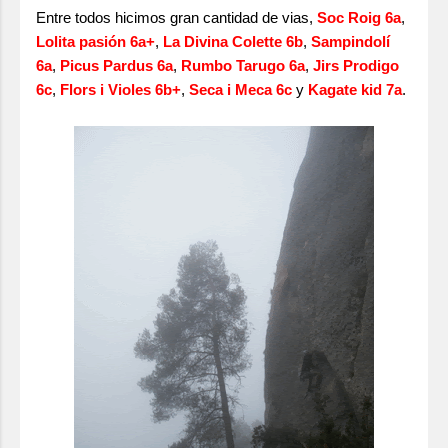
Entre todos hicimos gran cantidad de vias,
Soc Roig 6a
,
Lolita pasión 6a+
,
La Divina Colette 6b
,
Sampindolí
6a
,
Picus Pardus 6a
,
Rumbo Tarugo 6a
,
Jirs Prodigo
6c
,
Flors i Violes 6b+
,
Seca i Meca 6c
y
Kagate kid 7a
.