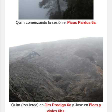
Quim comenzando la sesión el
Picus Pardus 6a
.
Quim (izquierda) en
Jirs Prodigo 6c
y Jose en
Flors y
violes 6b+
.