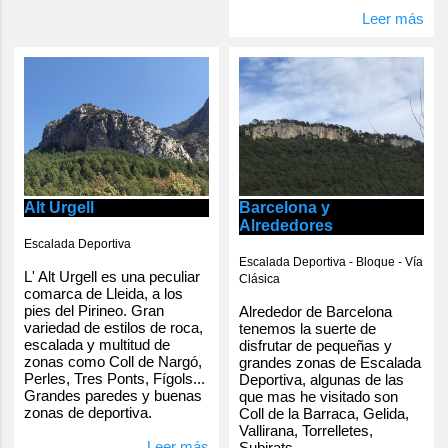
Leer más
Alt Urgell
Barcelona y
Alrededores
Escalada Deportiva
Escalada Deportiva - Bloque - Vía
L' Alt Urgell es una peculiar
Clásica
comarca de Lleida, a los
pies del Pirineo. Gran
Alrededor de Barcelona
variedad de estilos de roca,
tenemos la suerte de
escalada y multitud de
disfrutar de pequeñas y
zonas como Coll de Nargó,
grandes zonas de Escalada
Perles, Tres Ponts, Fígols...
Deportiva, algunas de las
Grandes paredes y buenas
que mas he visitado son
zonas de deportiva.
Coll de la Barraca, Gelida,
Vallirana, Torrelletes,
Leer más
Subirats...