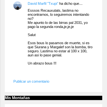
David Marfil "Txupi"
ha dicho que…
Esssos Recauxutats, lastima no
encontrarnos, lo seguiremos intentando
no?
Me apunto lo de las birras pal 2031, yo
pago la segunda ronda,je,je,je
Salut
Esos bous lo pasamos de muerte, si es
que Siurana y Margalef son la bomba, tiro
seguro. Lastima no estar al 100 x 100,
aun asi lo pase genial.
Un abrazo bous !!!
1 de diciembre de 2011 a las 21:30
Publicar un comentario
Mis Montañas