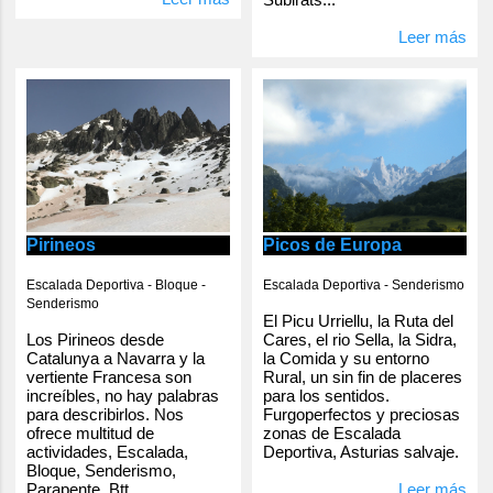
Leer más
Pirineos
Picos de Europa
Escalada Deportiva - Bloque -
Escalada Deportiva - Senderismo
Senderismo
El Picu Urriellu, la Ruta del
Los Pirineos desde
Cares, el rio Sella, la Sidra,
Catalunya a Navarra y la
la Comida y su entorno
vertiente Francesa son
Rural, un sin fin de placeres
increíbles, no hay palabras
para los sentidos.
para describirlos. Nos
Furgoperfectos y preciosas
ofrece multitud de
zonas de Escalada
actividades, Escalada,
Deportiva, Asturias salvaje.
Bloque, Senderismo,
Parapente, Btt...
Leer más