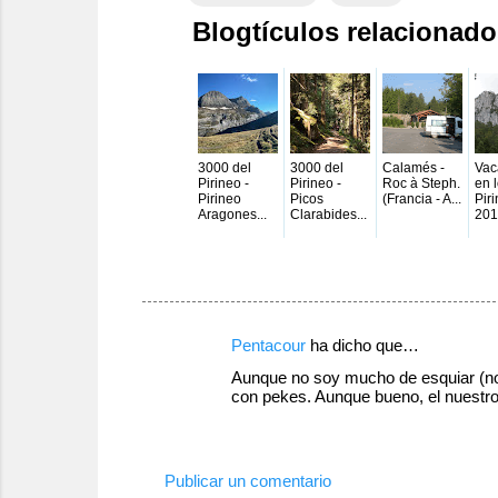
Blogtículos relacionad
3000 del
3000 del
Calamés -
Vac
Pirineo -
Pirineo -
Roc à Steph.
en 
Pirineo
Picos
(Francia - A...
Pir
Aragones...
Clarabides...
2013
C
Pentacour
ha dicho que…
o
Aunque no soy mucho de esquiar (no
con pekes. Aunque bueno, el nuestro n
m
24 de enero de 2012 a las 11:38
e
n
Publicar un comentario
t