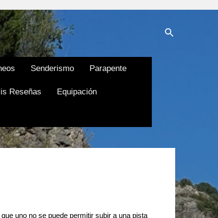
neos
Senderismo
Parapente
is Reseñas
Equipación
 que uno no se puede permitir subir a una pista