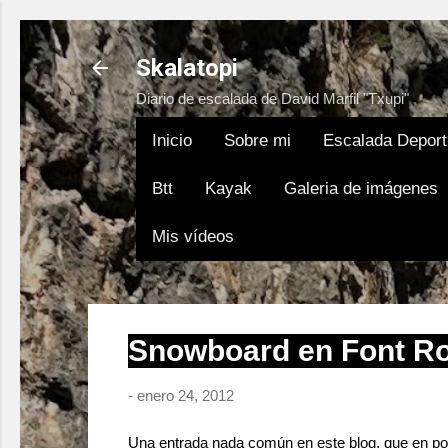
Skalatopi
Diario de escalada de David Marfil "Txupi"
Inicio
Sobre mi
Escalada Deport
Btt
Kayak
Galeria de imágenes
Mis vídeos
Snowboard en Font Ro
-
enero 24, 2012
Una entrada nada común en este blog, que en poca