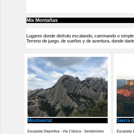
a
r
Mis Montañas
i
o
Lugares donde disfruto escalando, caminando o simpleme
Terreno de juego, de sueños y de aventura, donde darle
s
Montserrat
Sierra 
Escalada Deportiva - Vía Clásica - Senderismo
Escalada D