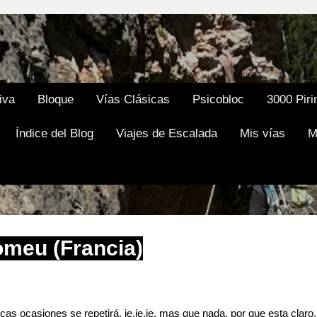
Ir al contenido principal
iva
Bloque
Vías Clásicas
Psicobloc
3000 Piri
Índice del Blog
Viajes de Escalada
Mis vías
M
meu (Francia)
s ocasiones se repetirá, je,je,je, mas que nada, por que esta claro,