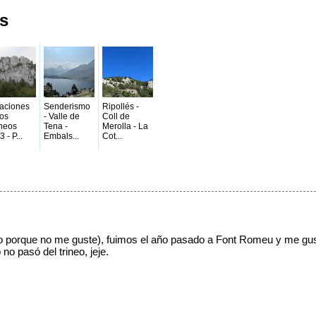
os
aciones
Senderismo
Ripollés -
los
- Valle de
Coll de
ineos
Tena -
Merolla - La
 - P...
Embals...
Cot...
 porque no me guste), fuimos el año pasado a Font Romeu y me gust
o pasó del trineo, jeje.