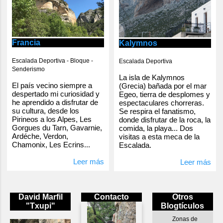
Francia
Kalymnos
Escalada Deportiva - Bloque -
Escalada Deportiva
Senderismo
La isla de Kalymnos
El país vecino siempre a
(Grecia) bañada por el mar
despertado mi curiosidad y
Egeo, tierra de desplomes y
he aprendido a disfrutar de
espectaculares chorreras.
su cultura, desde los
Se respira el fanatismo,
Pirineos a los Alpes, Les
donde disfrutar de la roca, la
Gorgues du Tarn, Gavarnie,
comida, la playa... Dos
Ardéche, Verdon,
visitas a esta meca de la
Chamonix, Les Ecrins...
Escalada.
Leer más
Leer más
David Marfil
Contacto
Otros
"Txupi"
Blogtículos
Zonas de