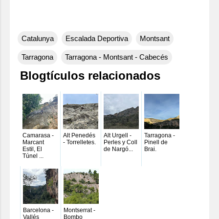
Catalunya
Escalada Deportiva
Montsant
Tarragona
Tarragona - Montsant - Cabecés
Blogtículos relacionados
Camarasa -
Alt Penedés
Alt Urgell -
Tarragona -
Marcant
- Torrelletes.
Perles y Coll
Pinell de
Estil, El
de Nargó...
Brai.
Túnel ...
Barcelona -
Montserrat -
Vallés
Bombo