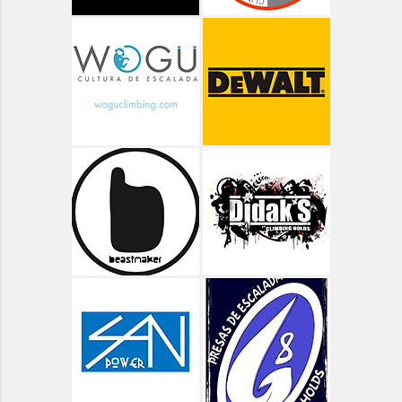
Aragón - Senderismo
Aragón - Valle de Bujaruelo
Aragón - Valle de Ordiso
Aragón - Valle de Pineta
Aragón - Vías Clásicas
Arbolí Bloque
Asturias
Asturias - Circular Lagos de Covadonga
Asturias - Oriente - Carbes
Asturias - Oriente - Cuevas del Mar
Asturias - Oriente - Las Cabadas
Asturias - Oviedo - Teverga