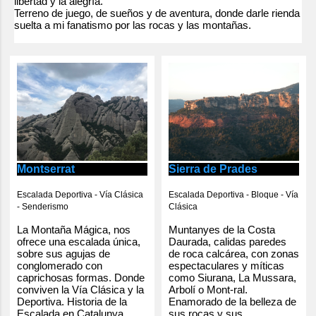
libertad y la alegría.
Terreno de juego, de sueños y de aventura, donde darle rienda
suelta a mi fanatismo por las rocas y las montañas.
Montserrat
Sierra de Prades
Escalada Deportiva - Vía Clásica
Escalada Deportiva - Bloque - Vía
- Senderismo
Clásica
La Montaña Mágica, nos
Muntanyes de la Costa
ofrece una escalada única,
Daurada, calidas paredes
sobre sus agujas de
de roca calcárea, con zonas
conglomerado con
espectaculares y míticas
caprichosas formas. Donde
como Siurana, La Mussara,
conviven la Vía Clásica y la
Arbolí o Mont-ral.
Deportiva. Historia de la
Enamorado de la belleza de
Escalada en Catalunya.
sus rocas y sus