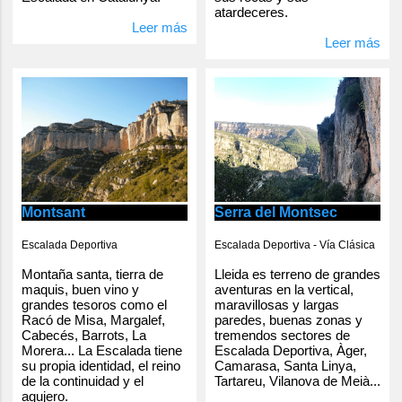
atardeceres.
Leer más
Leer más
Serra del Montsec
Montsant
Escalada Deportiva - Vía Clásica
Escalada Deportiva
Lleida es terreno de grandes
Montaña santa, tierra de
aventuras en la vertical,
maquis, buen vino y
maravillosas y largas
grandes tesoros como el
paredes, buenas zonas y
Racó de Misa, Margalef,
tremendos sectores de
Cabecés, Barrots, La
Escalada Deportiva, Àger,
Morera... La Escalada tiene
Camarasa, Santa Linya,
su propia identidad, el reino
Tartareu, Vilanova de Meià...
de la continuidad y el
agujero.