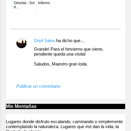
Oriental - Sot
Infierno.
d...
C
Oriol Salou
ha dicho que…
o
Grande! Para el hinvierno que viene,
pendiente queda una visita!
m
e
Saludos, Maestro gran Ioda.
n
28 de mayo de 2013 a las 13:35
t
Publicar un comentario
a
r
i
Mis Montañas
o
s
Lugares donde disfruto escalando, caminando o simplemente
contemplando la naturaleza. Lugares que me dan la vida, la