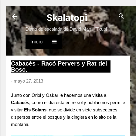
Ir al contenido principal
Skalatopi
Diario de escalada de David Marfil "Txupi"
Inicio
Cabacés - Racó Pervers y Rat del
Bosc.
-
mayo 27, 2013
Junto con Oriol y Oskar le hacemos una visita a
Cabacés
, como el día esta entre sol y nublao nos permite
visitar
Els Solans
, que se divide en siete subsectores
dispersos entre el bosque y la cinglera en lo alto de la
montaña.