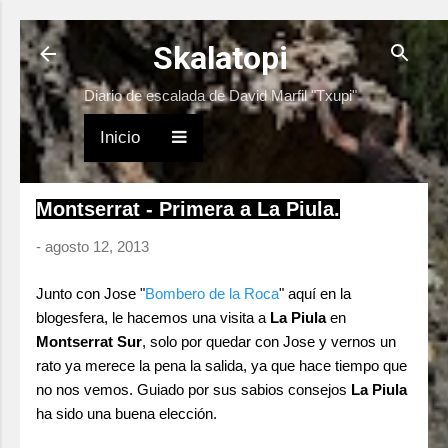
Ir al contenido principal
Skalatopi
Diario de escalada de David Marfil "Txupi"
Inicio
Montserrat - Primera a La Piula.
-
agosto 12, 2013
Junto con Jose "
Bombero de la Roca
" aquí en la
blogesfera, le hacemos una visita a
La Piula
en
Montserrat Sur
, solo por quedar con Jose y vernos un
rato ya merece la pena la salida, ya que hace tiempo que
no nos vemos. Guiado por sus sabios consejos
La Piula
ha sido una buena elección.