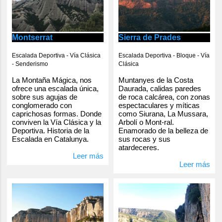
Montserrat
Sierra de Prades
Escalada Deportiva - Vía Clásica
Escalada Deportiva - Bloque - Vía
- Senderismo
Clásica
La Montaña Mágica, nos
Muntanyes de la Costa
ofrece una escalada única,
Daurada, calidas paredes
sobre sus agujas de
de roca calcárea, con zonas
conglomerado con
espectaculares y míticas
caprichosas formas. Donde
como Siurana, La Mussara,
conviven la Vía Clásica y la
Arbolí o Mont-ral.
Deportiva. Historia de la
Enamorado de la belleza de
Escalada en Catalunya.
sus rocas y sus
atardeceres.
Leer más
Leer más