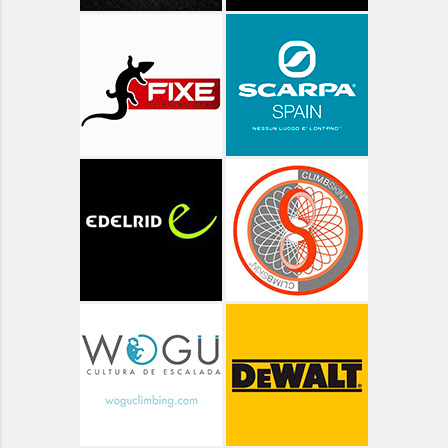
Aragón - Huesca - Zurita
Aragón - Ibones de Bachimaña
Aragón - Ibón de Respumoso
Aragón - Lagos Azules
Aragón - Ordesa - Góriz
Aragón - Ordesa - Valle de Pineta
Aragón - Ordesa ruta de las Cascadas
Aragón - Pico Arriel
Aragón - Senderismo
Aragón - Valle de Bujaruelo
Aragón - Valle de Ordiso
Aragón - Valle de Pineta