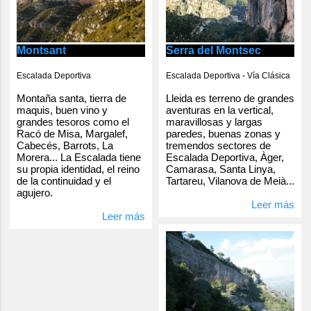
Serra del Montsec
Montsant
Escalada Deportiva - Vía Clásica
Escalada Deportiva
Lleida es terreno de grandes
Montaña santa, tierra de
aventuras en la vertical,
maquis, buen vino y
maravillosas y largas
grandes tesoros como el
paredes, buenas zonas y
Racó de Misa, Margalef,
tremendos sectores de
Cabecés, Barrots, La
Escalada Deportiva, Àger,
Morera... La Escalada tiene
Camarasa, Santa Linya,
su propia identidad, el reino
Tartareu, Vilanova de Meià...
de la continuidad y el
agujero.
Leer más
Leer más