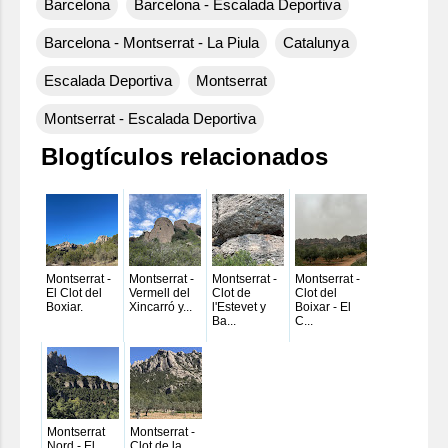
Barcelona
Barcelona - Escalada Deportiva
Barcelona - Montserrat - La Piula
Catalunya
Escalada Deportiva
Montserrat
Montserrat - Escalada Deportiva
Blogtículos relacionados
Montserrat -
Montserrat -
Montserrat -
Montserrat -
El Clot del
Vermell del
Clot de
Clot del
Boxiar.
Xincarró y...
l'Estevet y
Boixar - El
Ba...
C...
Montserrat
Montserrat -
Nord - El
Clot de la