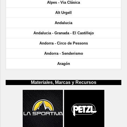
Alpes - Via Clásica
Alt Urgell
Andalucia
Andalucia - Granada - El Castillejo
Andorra - Circo de Pessons
Andorra - Senderismo
Aragón
Aragón - Cañón de Añisclo
Materiales, Marcas y Recursos
Aragón - Gargantas de Escuaín
Aragón - Huesca - Ligüerre de Cinca
Aragón - Huesca - Rodellar
Aragón - Huesca - Sacs
Aragón - Huesca - Sandiniés