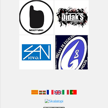
Aragón - Vías Clásicas
Arbolí Bloque
Asturias
Asturias - Circular Lagos de Covadonga
Asturias - Oriente - Carbes
Asturias - Oriente - Cuevas del Mar
Asturias - Oriente - Las Cabadas
Asturias - Oviedo - Teverga
Asturias - Porrón de Valluengu
Asturias - Rio Dobra y Olla de San Vicente
Asturias - Ruta de Las Xanas
Asturias - Ruta del Cares
Asturias - Senderismo