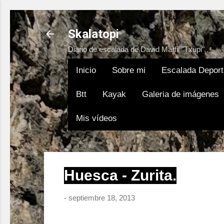
Skalatopi
Diario de escalada de David Marfil "Txupi"
Inicio
Sobre mi
Escalada Deport
Btt
Kayak
Galeria de imágenes
Mis vídeos
Huesca - Zurita.
-
septiembre 18, 2013