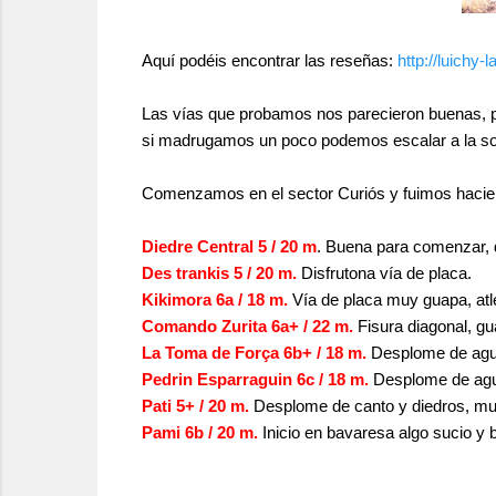
Aquí podéis encontrar las reseñas:
http://luichy
Las vías que probamos nos parecieron buenas, pa
si madrugamos un poco podemos escalar a la som
Comenzamos en el sector Curiós y fuimos haciend
Diedre Central 5 / 20 m
. Buena para comenzar, d
Des trankis 5 / 20 m.
Disfrutona vía de placa.
Kikimora 6a / 18 m.
Vía de placa muy guapa, atlé
Comando Zurita 6a+ / 22 m.
Fisura diagonal, gu
La Toma de Força 6b+ / 18 m.
Desplome de aguje
Pedrin Esparraguin 6c / 18 m.
Desplome de aguj
Pati 5+ / 20 m.
Desplome de canto y diedros, muy
Pami 6b / 20 m.
Inicio en bavaresa algo sucio y