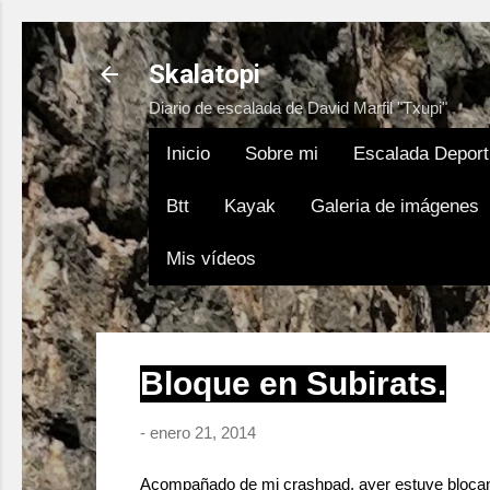
Skalatopi
Diario de escalada de David Marfil "Txupi"
Inicio
Sobre mi
Escalada Deport
Btt
Kayak
Galeria de imágenes
Mis vídeos
Bloque en Subirats.
-
enero 21, 2014
Acompañado de mi crashpad, ayer estuve blocando 