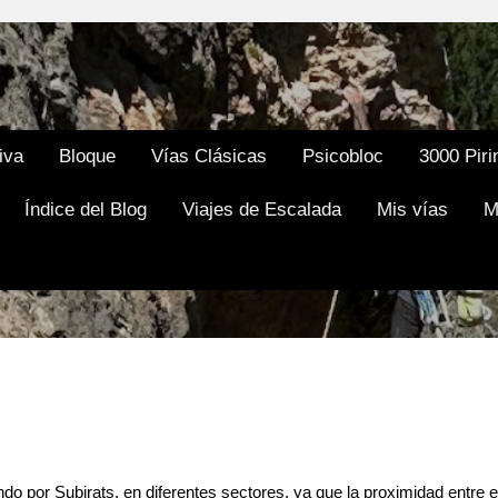
Ir al contenido principal
iva
Bloque
Vías Clásicas
Psicobloc
3000 Piri
Índice del Blog
Viajes de Escalada
Mis vías
M
por Subirats, en diferentes sectores, ya que la proximidad entre el