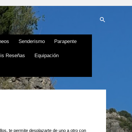
neos
Senderismo
Parapente
is Reseñas
Equipación
los, te permite desplazarte de uno a otro con