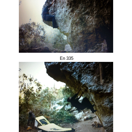
En 335