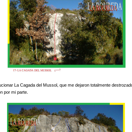
cionar La Cagada del Mussol, que me dejaron totalmente destrozado,
n por mi parte.