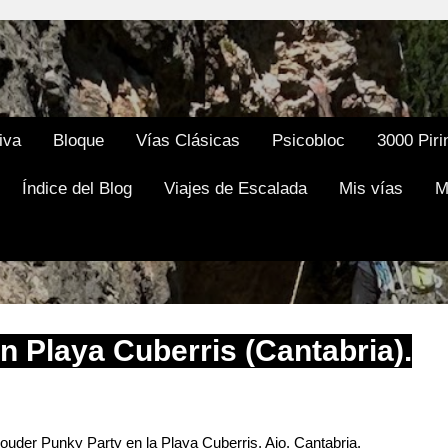
Ir al contenido principal
iva
Bloque
Vías Clásicas
Psicobloc
3000 Piri
Índice del Blog
Viajes de Escalada
Mis vías
M
n Playa Cuberris (Cantabria).
uder Punky Party en la Playa Cuberris, Ajo, Cantabria.