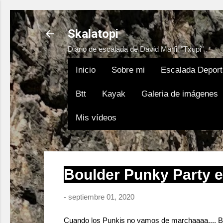
Skalatopi
Diario de escalada de David Marfil "Txupi"
Inicio
Sobre mi
Escalada Deport
Btt
Kayak
Galeria de imágenes
Mis vídeos
Boulder Punky Party e
-
septiembre 01, 2020
Cuando los Punkis no vamos de marchaaaa.... Bo