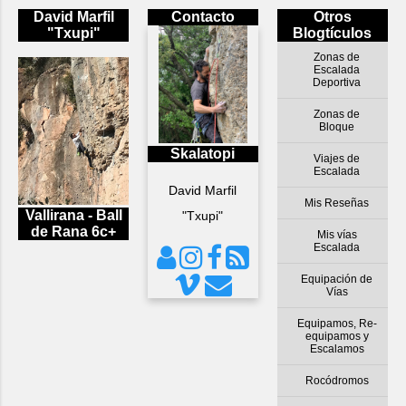
David Marfil
Contacto
Otros
"Txupi"
Blogtículos
Zonas de
Escalada
Deportiva
Zonas de
Bloque
Skalatopi
Viajes de
Escalada
David Marfil
Mis Reseñas
Vallirana - Ball
"Txupi"
de Rana 6c+
Mis vías
Escalada
Equipación de
Vías
Equipamos, Re-
equipamos y
Escalamos
Rocódromos