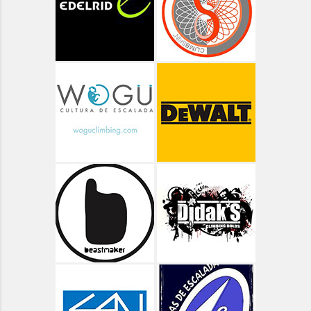
Aragón - Ordesa ruta de las Cascadas
Aragón - Pico Arriel
Aragón - Senderismo
Aragón - Valle de Bujaruelo
Aragón - Valle de Ordiso
Aragón - Valle de Pineta
Aragón - Vías Clásicas
Arbolí Bloque
Asturias
Asturias - Circular Lagos de Covadonga
Asturias - Oriente - Carbes
Asturias - Oriente - Cuevas del Mar