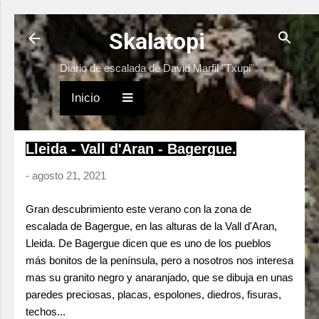
Ir al contenido principal
Skalatopi
Diario de escalada de David Marfil "Txupi"
Inicio
Lleida - Vall d'Aran - Bagergue.
-
agosto 21, 2021
Gran descubrimiento este verano con la zona de
escalada de Bagergue, en las alturas de la Vall d'Aran,
Lleida. De Bagergue dicen que es uno de los pueblos
más bonitos de la península, pero a nosotros nos interesa
mas su granito negro y anaranjado, que se dibuja en unas
paredes preciosas, placas, espolones, diedros, fisuras,
techos...