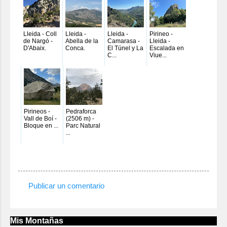
Lleida - Coll
Lleida -
Lleida -
Pirineo -
de Nargó -
Abella de la
Camarasa -
Lleida -
D'Abaix.
Conca.
El Túnel y La
Escalada en
C...
Viue...
Pirineos -
Pedraforca
Vall de Boí -
(2506 m) -
Bloque en ...
Parc Natural
...
Publicar un comentario
C
o
m
Mis Montañas