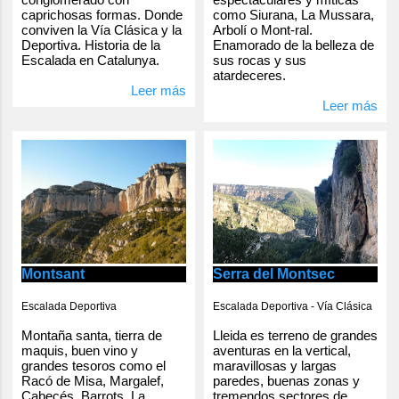
caprichosas formas. Donde
como Siurana, La Mussara,
conviven la Vía Clásica y la
Arbolí o Mont-ral.
Deportiva. Historia de la
Enamorado de la belleza de
Escalada en Catalunya.
sus rocas y sus
atardeceres.
Leer más
Leer más
Serra del Montsec
Montsant
Escalada Deportiva - Vía Clásica
Escalada Deportiva
Lleida es terreno de grandes
Montaña santa, tierra de
aventuras en la vertical,
maquis, buen vino y
maravillosas y largas
grandes tesoros como el
paredes, buenas zonas y
Racó de Misa, Margalef,
tremendos sectores de
Cabecés, Barrots, La