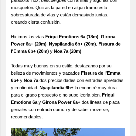
parabolts inox, descuelgues con anillas y algunas con
mosquetón. Quizás la pared en algun tramo esta
sobresaturada de vías y están demasiado juntas,
creando cierta confusión.
Hicimos las vías
Friqui Emotions 6a (18m)
,
Girona
Power 6a+ (20m)
,
Nyapilandia 6b+ (20m)
,
Fissura de
l'Emma 6b+ (20m)
y
Noa 7a (20m)
.
Todas muy buenas en su estilo, destacando por su
belleza de movimientos y trazados
Fissura de l'Emma
6b+
y
Noa 7a
dos preciosidades con entradas apretadas
y continuidad.
Nyapilandia 6b+
la encontré muy dura
para el grado propuesto o no supe leerla bien.
Friqui
Emotions 6a
y
Girona Power 6a+
dos lineas de placa
geniales con entrada común y de saber moverse,
recomendables.