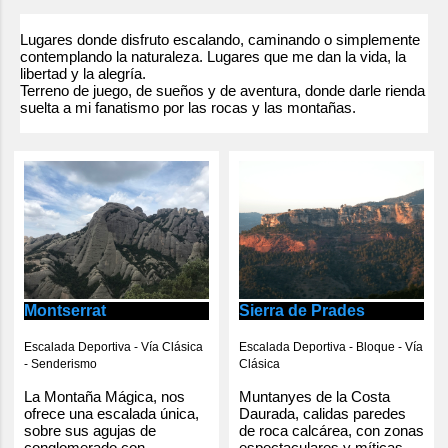
e
n
Lugares donde disfruto escalando, caminando o simplemente
contemplando la naturaleza. Lugares que me dan la vida, la
t
libertad y la alegría.
Terreno de juego, de sueños y de aventura, donde darle rienda
a
suelta a mi fanatismo por las rocas y las montañas.
r
i
o
s
Montserrat
Sierra de Prades
Escalada Deportiva - Vía Clásica
Escalada Deportiva - Bloque - Vía
- Senderismo
Clásica
La Montaña Mágica, nos
Muntanyes de la Costa
ofrece una escalada única,
Daurada, calidas paredes
sobre sus agujas de
de roca calcárea, con zonas
conglomerado con
espectaculares y míticas