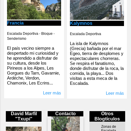
Francia
Kalymnos
Escalada Deportiva - Bloque -
Escalada Deportiva
Senderismo
La isla de Kalymnos
El país vecino siempre a
(Grecia) bañada por el mar
despertado mi curiosidad y
Egeo, tierra de desplomes y
he aprendido a disfrutar de
espectaculares chorreras.
su cultura, desde los
Se respira el fanatismo,
Pirineos a los Alpes, Les
donde disfrutar de la roca, la
Gorgues du Tarn, Gavarnie,
comida, la playa... Dos
Ardéche, Verdon,
visitas a esta meca de la
Chamonix, Les Ecrins...
Escalada.
Leer más
Leer más
David Marfil
Contacto
Otros
"Txupi"
Blogtículos
Zonas de
Escalada