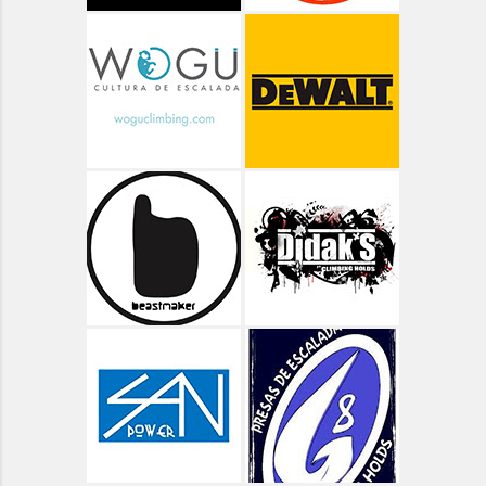
Aragón - Senderismo
Aragón - Valle de Bujaruelo
Aragón - Valle de Ordiso
Aragón - Valle de Pineta
Aragón - Vías Clásicas
Arbolí Bloque
Asturias
Asturias - Circular Lagos de Covadonga
Asturias - Oriente - Carbes
Asturias - Oriente - Cuevas del Mar
Asturias - Oriente - Las Cabadas
Asturias - Oviedo - Teverga