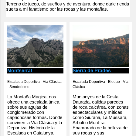
Terreno de juego, de sueños y de aventura, donde darle rienda
a
suelta a mi fanatismo por las rocas y las montañas.
r
i
o
s
Montserrat
Sierra de Prades
Escalada Deportiva - Vía Clásica
Escalada Deportiva - Bloque - Vía
- Senderismo
Clásica
La Montaña Mágica, nos
Muntanyes de la Costa
ofrece una escalada única,
Daurada, calidas paredes
sobre sus agujas de
de roca calcárea, con zonas
conglomerado con
espectaculares y míticas
caprichosas formas. Donde
como Siurana, La Mussara,
conviven la Vía Clásica y la
Arbolí o Mont-ral.
Deportiva. Historia de la
Enamorado de la belleza de
Escalada en Catalunya.
sus rocas y sus