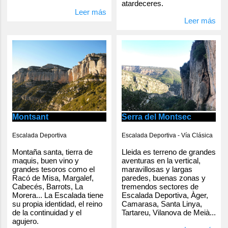
atardeceres.
Leer más
Leer más
Serra del Montsec
Montsant
Escalada Deportiva - Vía Clásica
Escalada Deportiva
Lleida es terreno de grandes
Montaña santa, tierra de
aventuras en la vertical,
maquis, buen vino y
maravillosas y largas
grandes tesoros como el
paredes, buenas zonas y
Racó de Misa, Margalef,
tremendos sectores de
Cabecés, Barrots, La
Escalada Deportiva, Àger,
Morera... La Escalada tiene
Camarasa, Santa Linya,
su propia identidad, el reino
Tartareu, Vilanova de Meià...
de la continuidad y el
agujero.