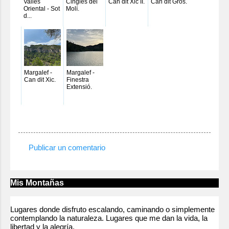
Vallés
Cingles del
Can dit Xic II.
Can dit Gros.
Oriental - Sot
Molí.
d...
Margalef -
Margalef -
Can dit Xic.
Finestra
Extensió.
Publicar un comentario
C
o
m
Mis Montañas
e
n
Lugares donde disfruto escalando, caminando o simplemente
contemplando la naturaleza. Lugares que me dan la vida, la
t
libertad y la alegría.