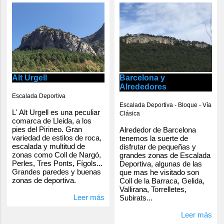
Alt Urgell
Barcelona y
Alrededores
Escalada Deportiva
Escalada Deportiva - Bloque - Vía
L' Alt Urgell es una peculiar
Clásica
comarca de Lleida, a los
pies del Pirineo. Gran
Alrededor de Barcelona
variedad de estilos de roca,
tenemos la suerte de
escalada y multitud de
disfrutar de pequeñas y
zonas como Coll de Nargó,
grandes zonas de Escalada
Perles, Tres Ponts, Fígols...
Deportiva, algunas de las
Grandes paredes y buenas
que mas he visitado son
zonas de deportiva.
Coll de la Barraca, Gelida,
Vallirana, Torrelletes,
Leer más
Subirats...
Leer más