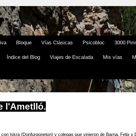
Ir al contenido principal
iva
Bloque
Vías Clásicas
Psicobloc
3000 Piri
Índice del Blog
Viajes de Escalada
Mis vías
M
 l'Ametlló.
o con Iskra (Donfurgoneton) y colegas que vinieron de Barna, Felix 