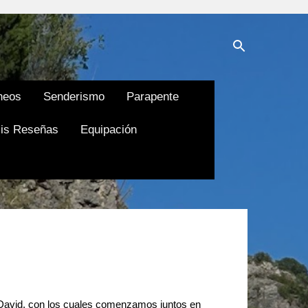
neos
Senderismo
Parapente
is Reseñas
Equipación
y David, con los cuales comenzamos juntos en