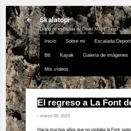
Skalatopi
Diario de escalada de David Marfil "Txupi"
Inicio
Sobre mi
Escalada Deport
Btt
Kayak
Galeria de imágenes
Mis vídeos
El regreso a La Font de
-
marzo 05, 2023
Hacia muchos años que no visitaba la Font, junt