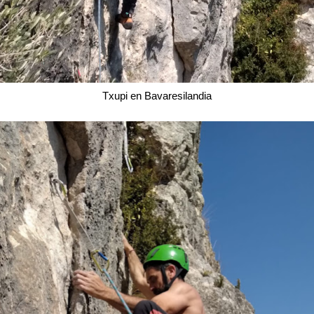
Txupi en Bavaresilandia