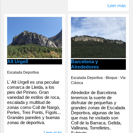
Leer más
Alt Urgell
Barcelona y
Alrededores
Escalada Deportiva
Escalada Deportiva - Bloque - Vía
L' Alt Urgell es una peculiar
Clásica
comarca de Lleida, a los
pies del Pirineo. Gran
Alrededor de Barcelona
variedad de estilos de roca,
tenemos la suerte de
escalada y multitud de
disfrutar de pequeñas y
zonas como Coll de Nargó,
grandes zonas de Escalada
Perles, Tres Ponts, Fígols...
Deportiva, algunas de las
Grandes paredes y buenas
que mas he visitado son
zonas de deportiva.
Coll de la Barraca, Gelida,
Vallirana, Torrelletes,
Leer más
Subirats...