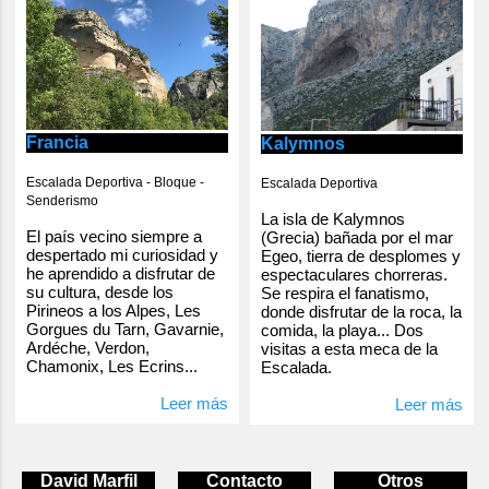
Francia
Kalymnos
Escalada Deportiva - Bloque -
Escalada Deportiva
Senderismo
La isla de Kalymnos
El país vecino siempre a
(Grecia) bañada por el mar
despertado mi curiosidad y
Egeo, tierra de desplomes y
he aprendido a disfrutar de
espectaculares chorreras.
su cultura, desde los
Se respira el fanatismo,
Pirineos a los Alpes, Les
donde disfrutar de la roca, la
Gorgues du Tarn, Gavarnie,
comida, la playa... Dos
Ardéche, Verdon,
visitas a esta meca de la
Chamonix, Les Ecrins...
Escalada.
Leer más
Leer más
David Marfil
Contacto
Otros