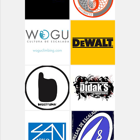
Aragón - Ordesa ruta de las Cascadas
Aragón - Pico Arriel
Aragón - Senderismo
Aragón - Valle de Bujaruelo
Aragón - Valle de Ordiso
Aragón - Valle de Pineta
Aragón - Vías Clásicas
Arbolí Bloque
Asturias
Asturias - Circular Lagos de Covadonga
Asturias - Oriente - Carbes
Asturias - Oriente - Cuevas del Mar
Asturias - Oriente - Las Cabadas