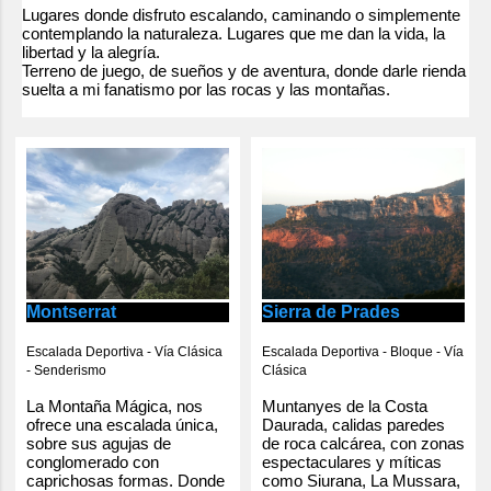
n
Lugares donde disfruto escalando, caminando o simplemente
contemplando la naturaleza. Lugares que me dan la vida, la
t
libertad y la alegría.
Terreno de juego, de sueños y de aventura, donde darle rienda
a
suelta a mi fanatismo por las rocas y las montañas.
r
i
o
s
Montserrat
Sierra de Prades
Escalada Deportiva - Vía Clásica
Escalada Deportiva - Bloque - Vía
- Senderismo
Clásica
La Montaña Mágica, nos
Muntanyes de la Costa
ofrece una escalada única,
Daurada, calidas paredes
sobre sus agujas de
de roca calcárea, con zonas
conglomerado con
espectaculares y míticas
caprichosas formas. Donde
como Siurana, La Mussara,