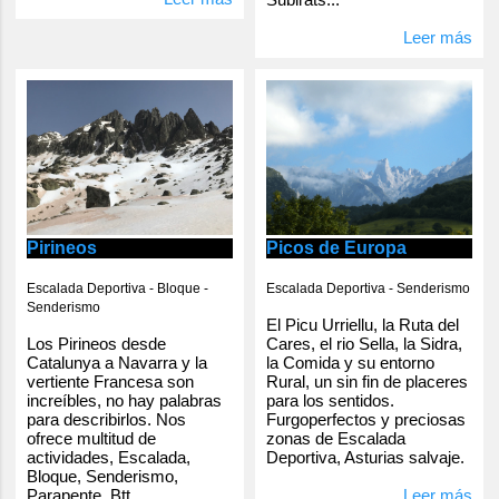
Leer más
Pirineos
Picos de Europa
Escalada Deportiva - Bloque -
Escalada Deportiva - Senderismo
Senderismo
El Picu Urriellu, la Ruta del
Los Pirineos desde
Cares, el rio Sella, la Sidra,
Catalunya a Navarra y la
la Comida y su entorno
vertiente Francesa son
Rural, un sin fin de placeres
increíbles, no hay palabras
para los sentidos.
para describirlos. Nos
Furgoperfectos y preciosas
ofrece multitud de
zonas de Escalada
actividades, Escalada,
Deportiva, Asturias salvaje.
Bloque, Senderismo,
Parapente, Btt...
Leer más