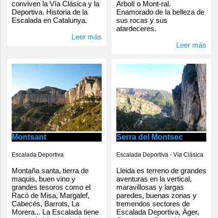
conviven la Vía Clásica y la
Arbolí o Mont-ral.
Deportiva. Historia de la
Enamorado de la belleza de
Escalada en Catalunya.
sus rocas y sus
atardeceres.
Leer más
Leer más
Serra del Montsec
Montsant
Escalada Deportiva - Vía Clásica
Escalada Deportiva
Lleida es terreno de grandes
Montaña santa, tierra de
aventuras en la vertical,
maquis, buen vino y
maravillosas y largas
grandes tesoros como el
paredes, buenas zonas y
Racó de Misa, Margalef,
tremendos sectores de
Cabecés, Barrots, La
Escalada Deportiva, Àger,
Morera... La Escalada tiene