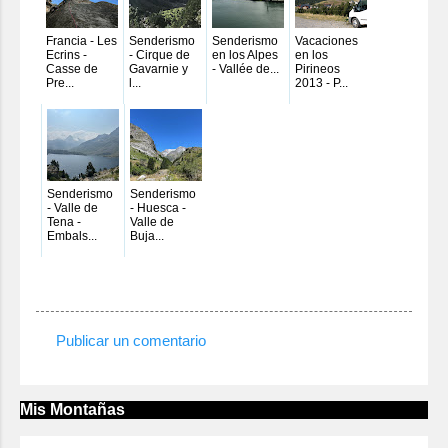
Francia - Les
Senderismo
Senderismo
Vacaciones
Ecrins -
- Cirque de
en los Alpes
en los
Casse de
Gavarnie y
- Vallée de...
Pirineos
Pre...
l...
2013 - P...
Senderismo
Senderismo
- Valle de
- Huesca -
Tena -
Valle de
Embals...
Buja...
Publicar un comentario
C
o
m
Mis Montañas
e