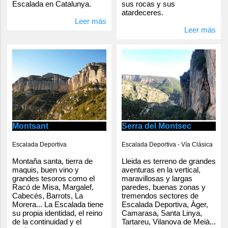
Escalada en Catalunya.
sus rocas y sus
atardeceres.
Leer más
Leer más
Serra del Montsec
Montsant
Escalada Deportiva - Vía Clásica
Escalada Deportiva
Lleida es terreno de grandes
Montaña santa, tierra de
aventuras en la vertical,
maquis, buen vino y
maravillosas y largas
grandes tesoros como el
paredes, buenas zonas y
Racó de Misa, Margalef,
tremendos sectores de
Cabecés, Barrots, La
Escalada Deportiva, Àger,
Morera... La Escalada tiene
Camarasa, Santa Linya,
su propia identidad, el reino
Tartareu, Vilanova de Meià...
de la continuidad y el