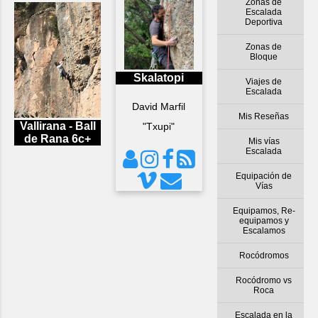
Zonas de
Escalada
Deportiva
Zonas de
Bloque
Skalatopi
Viajes de
Escalada
David Marfil
Mis Reseñas
Vallirana - Ball
"Txupi"
de Rana 6c+
Mis vías
Escalada
Equipación de
Vías
Equipamos, Re-
equipamos y
Escalamos
Rocódromos
Rocódromo vs
Roca
Escalada en la