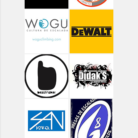
Aragón - Pico Arriel
Aragón - Senderismo
Aragón - Valle de Bujaruelo
Aragón - Valle de Ordiso
Aragón - Valle de Pineta
Aragón - Vías Clásicas
Arbolí Bloque
Asturias
Asturias - Circular Lagos de Covadonga
Asturias - Oriente - Carbes
Asturias - Oriente - Cuevas del Mar
Asturias - Oriente - Las Cabadas
Asturias - Oviedo - Teverga