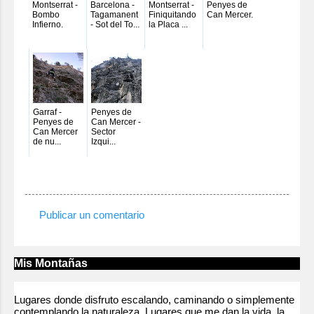
Montserrat -
Barcelona -
Montserrat -
Penyes de
Bombo
Tagamanent
Finiquitando
Can Mercer.
Infierno.
- Sot del To...
la Placa ...
Garraf -
Penyes de
Penyes de
Can Mercer -
Can Mercer
Sector
de nu...
Izqui...
Publicar un comentario
C
o
m
Mis Montañas
e
n
Lugares donde disfruto escalando, caminando o simplemente
contemplando la naturaleza. Lugares que me dan la vida, la