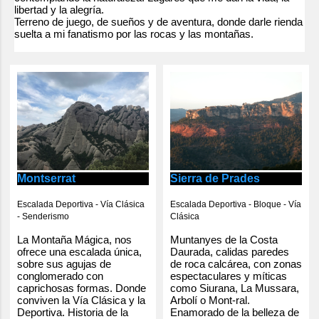
t
libertad y la alegría.
Terreno de juego, de sueños y de aventura, donde darle rienda
a
suelta a mi fanatismo por las rocas y las montañas.
r
i
o
s
Montserrat
Sierra de Prades
Escalada Deportiva - Vía Clásica
Escalada Deportiva - Bloque - Vía
- Senderismo
Clásica
La Montaña Mágica, nos
Muntanyes de la Costa
ofrece una escalada única,
Daurada, calidas paredes
sobre sus agujas de
de roca calcárea, con zonas
conglomerado con
espectaculares y míticas
caprichosas formas. Donde
como Siurana, La Mussara,
conviven la Vía Clásica y la
Arbolí o Mont-ral.
Deportiva. Historia de la
Enamorado de la belleza de