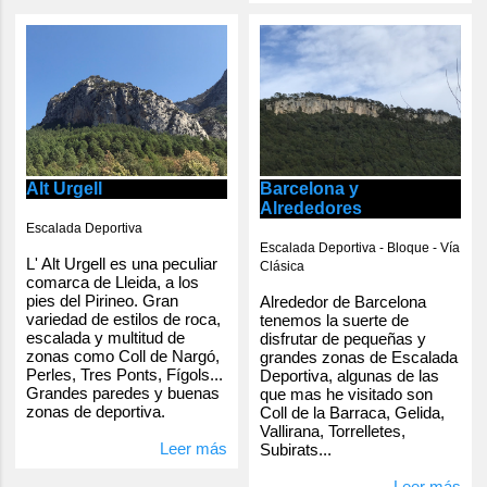
Alt Urgell
Barcelona y
Alrededores
Escalada Deportiva
Escalada Deportiva - Bloque - Vía
L' Alt Urgell es una peculiar
Clásica
comarca de Lleida, a los
pies del Pirineo. Gran
Alrededor de Barcelona
variedad de estilos de roca,
tenemos la suerte de
escalada y multitud de
disfrutar de pequeñas y
zonas como Coll de Nargó,
grandes zonas de Escalada
Perles, Tres Ponts, Fígols...
Deportiva, algunas de las
Grandes paredes y buenas
que mas he visitado son
zonas de deportiva.
Coll de la Barraca, Gelida,
Vallirana, Torrelletes,
Leer más
Subirats...
Leer más