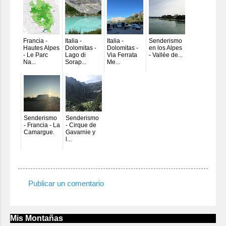
Francia -
Italia -
Italia -
Senderismo
Hautes Alpes
Dolomitas -
Dolomitas -
en los Alpes
- Le Parc
Lago di
Via Ferrata
- Vallée de...
Na...
Sorap...
Me...
Senderismo
Senderismo
- Francia - La
- Cirque de
Camargue.
Gavarnie y
l...
Publicar un comentario
C
o
m
Mis Montañas