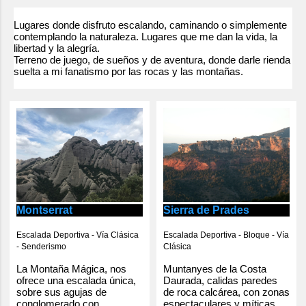
e
n
Lugares donde disfruto escalando, caminando o simplemente
contemplando la naturaleza. Lugares que me dan la vida, la
t
libertad y la alegría.
Terreno de juego, de sueños y de aventura, donde darle rienda
a
suelta a mi fanatismo por las rocas y las montañas.
r
i
o
s
Montserrat
Sierra de Prades
Escalada Deportiva - Vía Clásica
Escalada Deportiva - Bloque - Vía
- Senderismo
Clásica
La Montaña Mágica, nos
Muntanyes de la Costa
ofrece una escalada única,
Daurada, calidas paredes
sobre sus agujas de
de roca calcárea, con zonas
conglomerado con
espectaculares y míticas