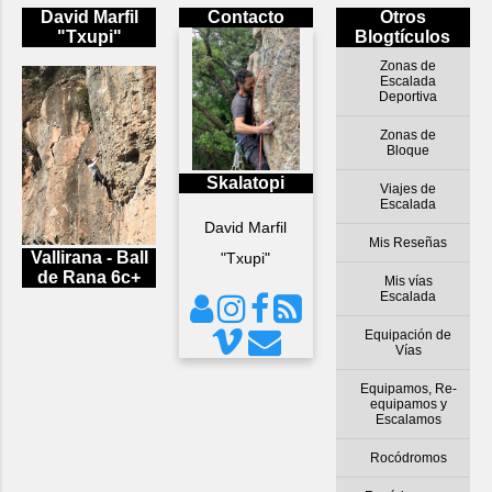
David Marfil
Contacto
Otros
"Txupi"
Blogtículos
Zonas de
Escalada
Deportiva
Zonas de
Bloque
Skalatopi
Viajes de
Escalada
David Marfil
Mis Reseñas
Vallirana - Ball
"Txupi"
de Rana 6c+
Mis vías
Escalada
Equipación de
Vías
Equipamos, Re-
equipamos y
Escalamos
Rocódromos