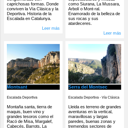
caprichosas formas. Donde
como Siurana, La Mussara,
conviven la Vía Clásica y la
Arbolí o Mont-ral.
Deportiva. Historia de la
Enamorado de la belleza de
Escalada en Catalunya.
sus rocas y sus
atardeceres.
Leer más
Leer más
Serra del Montsec
Montsant
Escalada Deportiva - Vía Clásica
Escalada Deportiva
Lleida es terreno de grandes
Montaña santa, tierra de
aventuras en la vertical,
maquis, buen vino y
maravillosas y largas
grandes tesoros como el
paredes, buenas zonas y
Racó de Misa, Margalef,
tremendos sectores de
Cabecés, Barrots, La