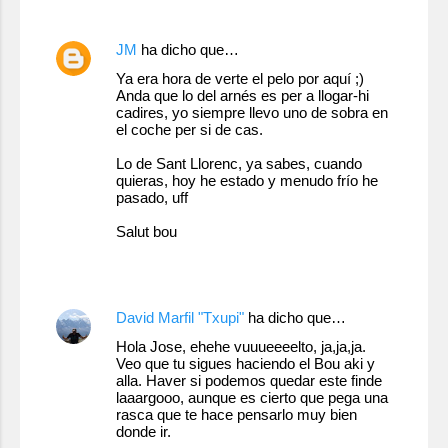
JM
ha dicho que…
Ya era hora de verte el pelo por aquí ;)
Anda que lo del arnés es per a llogar-hi
cadires, yo siempre llevo uno de sobra en
el coche per si de cas.
Lo de Sant Llorenc, ya sabes, cuando
quieras, hoy he estado y menudo frío he
pasado, uff
Salut bou
29 de noviembre de 2010 a las 21:32
David Marfil "Txupi"
ha dicho que…
Hola Jose, ehehe vuuueeeelto, ja,ja,ja.
Veo que tu sigues haciendo el Bou aki y
alla. Haver si podemos quedar este finde
laaargooo, aunque es cierto que pega una
rasca que te hace pensarlo muy bien
donde ir.