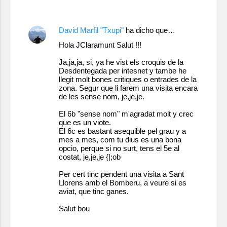
28 de noviembre de 2010 a las 22:11
o
s
David Marfil "Txupi"
ha dicho que…
Hola JClaramunt Salut !!!
Ja,ja,ja, si, ya he vist els croquis de la
Desdentegada per intesnet y tambe he
llegit molt bones critiques o entrades de la
zona. Segur que li farem una visita encara
de les sense nom, je,je,je.
El 6b "sense nom" m'agradat molt y crec
que es un viote.
El 6c es bastant asequible pel grau y a
mes a mes, com tu dius es una bona
opcio, perque si no surt, tens el 5e al
costat, je,je,je {|;ob
Per cert tinc pendent una visita a Sant
Llorens amb el Bomberu, a veure si es
aviat, que tinc ganes.
Salut bou
29 de noviembre de 2010 a las 0:01