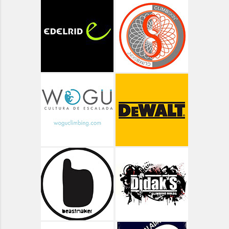
Aragón - Ordesa - Góriz
Aragón - Ordesa - Valle de Pineta
Aragón - Ordesa ruta de las Cascadas
Aragón - Pico Arriel
Aragón - Senderismo
Aragón - Valle de Bujaruelo
Aragón - Valle de Ordiso
Aragón - Valle de Pineta
Aragón - Vías Clásicas
Arbolí Bloque
Asturias
Asturias - Circular Lagos de Covadonga
Asturias - Oriente - Carbes