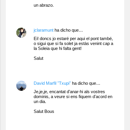
un abrazo.
30 de noviembre de 2010 a las 9:19
jclaramunt
ha dicho que…
Ei! doncs jo estaré per aqui el pont també,
o sigui que si fa solet ja estàs venint cap a
la Soleia que hi falta gent!
Salut
30 de noviembre de 2010 a las 16:26
David Marfil "Txupi"
ha dicho que…
Je,je,je, encantat d'anar-hi als vostres
dominis, a veure si ens fiquem d'acord en
un dia.
Salut Bous
30 de noviembre de 2010 a las 21:26