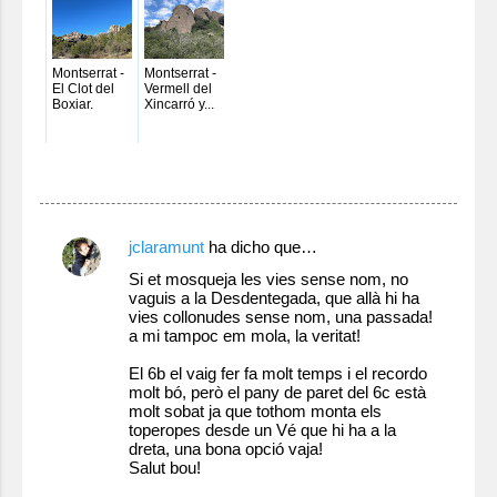
Montserrat -
Montserrat -
El Clot del
Vermell del
Boxiar.
Xincarró y...
C
jclaramunt
ha dicho que…
o
Si et mosqueja les vies sense nom, no
vaguis a la Desdentegada, que allà hi ha
m
vies collonudes sense nom, una passada!
e
a mi tampoc em mola, la veritat!
n
El 6b el vaig fer fa molt temps i el recordo
molt bó, però el pany de paret del 6c està
t
molt sobat ja que tothom monta els
a
toperopes desde un Vé que hi ha a la
dreta, una bona opció vaja!
r
Salut bou!
i