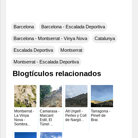
Barcelona
Barcelona - Escalada Deportiva
Barcelona - Montserrat - Vinya Nova
Catalunya
Escalada Deportiva
Montserrat
Montserrat - Escalada Deportiva
Blogtículos relacionados
Montserrat -
Camarasa -
Alt Urgell -
Tarragona -
La Vinya
Marcant
Perles y Coll
Pinell de
Nova -
Estil, El
de Nargó...
Brai.
Sombra...
Túnel ...