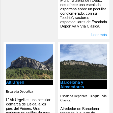
Munt i la Serra de l'Obac,
nos ofrece una escalada
espartana sobre un peculiar
conglomerado, con su
"podrio", sectores
espectaculares de Escalada
Deportiva y Vía Clásica.
Leer más
Alt Urgell
Barcelona y
Alrededores
Escalada Deportiva
Escalada Deportiva - Bloque - Vía
L' Alt Urgell es una peculiar
Clásica
comarca de Lleida, a los
pies del Pirineo. Gran
Alrededor de Barcelona
variedad de estilos de roca,
tenemos la suerte de