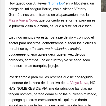
Hoy quedo con J. Reyes "
Homellop
" en la blogsfera, un
colega del mi antiguo Barrio, con el vienen Víctor y
Germán, nos encontramos en el aparcamiento de la
Masia Vinya Nova
, que por cierto es enorme, para mi es
la primera visita a la zona, así que a disfrutar que toca.
En cinco minutos ya estamos a pie de vía y con todo el
sector para nosotros, comenzamos a sacar los hierros y
por ahí se oye, "
ostias, me he dejado el arnés
",
buuueeeeeno, eso quiere decir que en vez de dos
cordadas, seremos una de cuatro y ya se sabe, todo
transcurre mas tranquilo, je,je,je.
Por desgracia para mi, las reseñas que he conseguido
encontrar de la zona de deportiva de
La Vinya Nova
, NO
HAY NOMBRES DE VIA, me da rabia que las vías no
tengan nombre, parece como si no las hubiesen mimado,
supongo que otros escaladores ni siquiera le darán
importancia a este hecho, pero a mi me jode bastante,